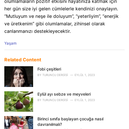
olumlamaların pozitif etkisini hayatınıza katmak için
her gün size iyi gelen cümlelerle kendinizi onaylayın.
“Mutluyum ve neşe ile doluyum”, “yeterliyim”, “enerjik
ve üretkenim” gibi olumlamalar, zihinsel olarak
canlanmanızı destekleyecektir.
C
Yaşam
a
t
e
Related Content
g
o
Fobi çeşitleri
r
BY
TURUNCU DERGISI
EYLÜL 1, 2023
i
e
s
Eylül ayı sebze ve meyveleri
:
BY
TURUNCU DERGISI
EYLÜL 1, 2023
Birinci sınıfa başlayan çocuğa nasıl
davranılmalı?