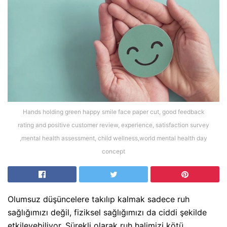
Hands holding green happy smile face paper cut, good feedback
rating and positive customer review, experience, satisfaction survey
,mental health assessment, child wellness,world mental health day
concept
Olumsuz düşüncelere takılıp kalmak sadece ruh
sağlığımızı değil, fiziksel sağlığımızı da ciddi şekilde
etkileyebiliyor. Sürekli olarak ruh halimizi kötü