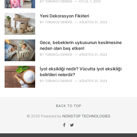
BY
TURUNCU DERGISI
EYLÜL 1, 2023
Yeni Dekorasyon Fikirleri
BY
TURUNCU DERGISI
AĞUSTOS 31, 2023
Gece, bebeklerin uykusunun kesilmesine
neden olan beş etken!
BY
TURUNCU DERGISI
AĞUSTOS 31, 2023
İyot eksikliği nedir? Vücutta iyot eksikliği
belirtileri nelerdir?
BY
TURUNCU DERGISI
AĞUSTOS 31, 2023
BACK TO TOP
© 2020 Powered by
NONSTOP TECHNOLOGIES