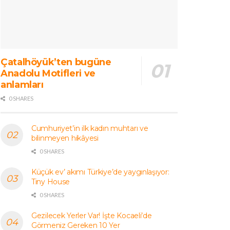
Çatalhöyük’ten bugüne
Anadolu Motifleri ve
anlamları
0 SHARES
Cumhuriyet’in ilk kadın muhtarı ve
bilinmeyen hikâyesi
0 SHARES
Küçük ev’ akımı Türkiye’de yaygınlaşıyor:
Tiny House
0 SHARES
Gezilecek Yerler Var! İşte Kocaeli’de
Görmeniz Gereken 10 Yer