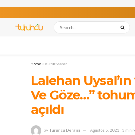
Home
Kültür&Sanat
Lalehan Uysal’ın
Ve Göze…” tohum 
açıldı
by
Turuncu Dergisi
Ağustos 5, 2021
3 min 