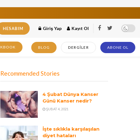
Giriş Yap
Kayıt Ol
HESABIM
OKBOOK
BLOG
DERGILER
ABONE OL
Recommended Stories
4 Şubat Dünya Kanser
Günü Kanser nedir?
ŞUBAT 4, 2021
İşte sıklıkla karşılaşılan
diyet hataları