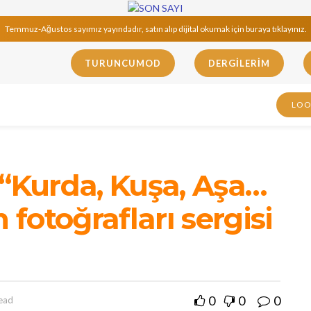
Temmuz-Ağustos sayımız yayındadır, satın alıp dijital okumak için buraya tıklayınız.
TURUNCUMOD
DERGILERIM
LO
 “Kurda, Kuşa, Aşa…
fotoğrafları sergisi
0
0
0
read