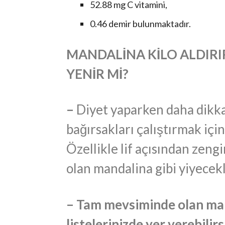
52.88 mg C vitamini,
0.46 demir bulunmaktadır.
MANDALİNA KİLO ALDIRI
YENİR Mİ?
–
Diyet yaparken daha dikkat
bağırsakları çalıştırmak içi
Özellikle lif açısından zeng
olan mandalina gibi yiyecekle
– Tam mevsiminde olan man
listelerinizde yer verebilirs