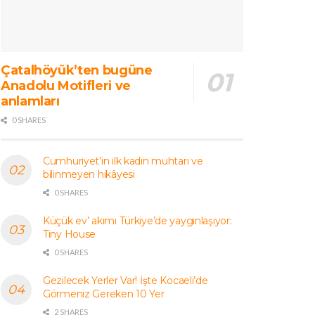
Çatalhöyük’ten bugüne
Anadolu Motifleri ve
anlamları
0 SHARES
Cumhuriyet’in ilk kadın muhtarı ve
bilinmeyen hikâyesi
0 SHARES
Küçük ev’ akımı Türkiye’de yaygınlaşıyor:
Tiny House
0 SHARES
Gezilecek Yerler Var! İşte Kocaeli’de
Görmeniz Gereken 10 Yer
2 SHARES