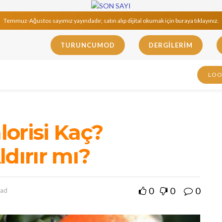
Temmuz-Ağustos sayımız yayındadır, satın alıp dijital okumak için buraya tıklayınız.
TURUNCUMOD
DERGILERIM
LO
orisi Kaç?
dırır mı?
0
0
0
ead