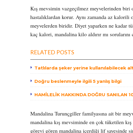
Kış mevsimin vazgeçilmez meyvelerinden biri ol
hastalıklardan korur. Aynı zamanda az kalorili o
meyvelerden biridir. Diyet yaparken ne kadar tü
kaç kalori, mandalina kilo aldırır mı sorularını 
RELATED POSTS
Tatlılarda şeker yerine kullanılabilecek al
Doğru beslenmeyle ilgili 5 yanlış bilgi
HAMİLELİK HAKKINDA DOĞRU SANILAN 10 
Mandalina Turunçgiller familyasına ait bir me
mandalina kış mevsiminde en çok tüketilen kış 
görevi gören mandalina içerdiği lif sayesinde s