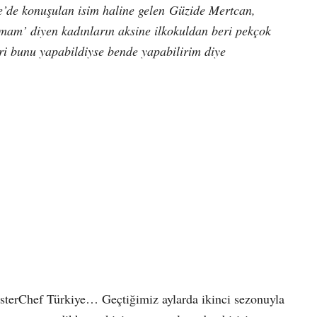
e’de konuşulan isim haline gelen
Güzide Mertcan
,
am’ diyen kadınların aksine ilkokuldan beri pekçok
ri
bunu yapabildiyse bende yapabilirim
diye
MasterChef Türkiye… Geçtiğimiz aylarda ikinci sezonuyla