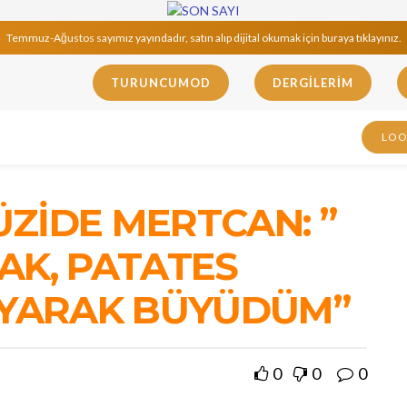
Temmuz-Ağustos sayımız yayındadır, satın alıp dijital okumak için buraya tıklayınız.
TURUNCUMOD
DERGILERIM
LO
ZİDE MERTCAN: ”
AK, PATATES
IYARAK BÜYÜDÜM”
0
0
0