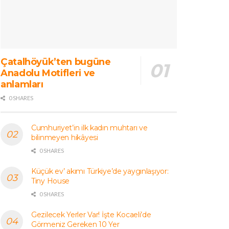
Çatalhöyük’ten bugüne
Anadolu Motifleri ve
anlamları
0 SHARES
Cumhuriyet’in ilk kadın muhtarı ve
bilinmeyen hikâyesi
0 SHARES
Küçük ev’ akımı Türkiye’de yaygınlaşıyor:
Tiny House
0 SHARES
Gezilecek Yerler Var! İşte Kocaeli’de
Görmeniz Gereken 10 Yer