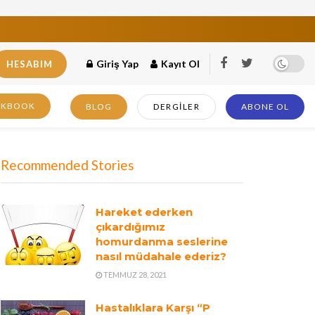
Giriş Yap
Kayıt Ol
HESABIM
OKBOOK
BLOG
DERGILER
ABONE OL
Recommended Stories
Hareket ederken
çıkardığımız
homurdanma seslerine
nasıl müdahale ederiz?
TEMMUZ 28, 2021
Hastalıklara Karşı “P