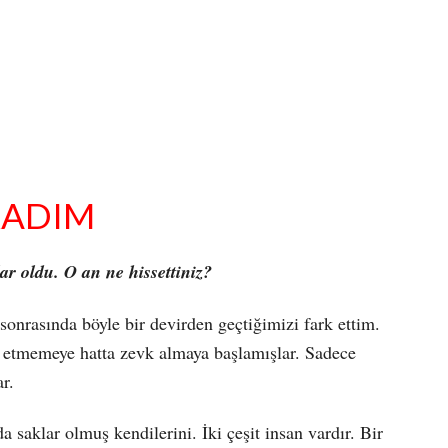
RADIM
ar oldu. O an ne hissettiniz?
onrasında böyle bir devirden geçtiğimizi fark ettim.
na etmemeye hatta zevk almaya başlamışlar. Sadece
r.
 saklar olmuş kendilerini. İki çeşit insan vardır. Bir