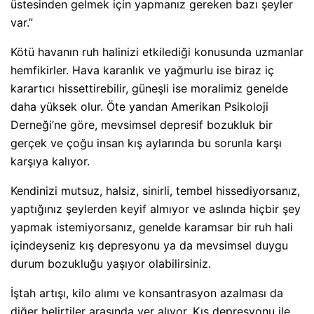
üstesinden gelmek için yapmanız gereken bazı şeyler
var.”
Kötü havanın ruh halinizi etkilediği konusunda uzmanlar
hemfikirler. Hava karanlık ve yağmurlu ise biraz iç
karartıcı hissettirebilir, güneşli ise moralimiz genelde
daha yüksek olur. Öte yandan Amerikan Psikoloji
Derneği’ne göre, mevsimsel depresif bozukluk bir
gerçek ve çoğu insan kış aylarında bu sorunla karşı
karşıya kalıyor.
Kendinizi mutsuz, halsiz, sinirli, tembel hissediyorsanız,
yaptığınız şeylerden keyif almıyor ve aslında hiçbir şey
yapmak istemiyorsanız, genelde karamsar bir ruh hali
içindeyseniz kış depresyonu ya da mevsimsel duygu
durum bozukluğu yaşıyor olabilirsiniz.
İştah artışı, kilo alımı ve konsantrasyon azalması da
diğer belirtiler arasında yer alıyor. Kış depresyonu ile