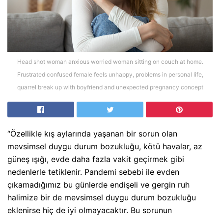
Head shot woman anxious worried woman sitting on couch at home.
Frustrated confused female feels unhappy, problems in personal life,
quarrel break up with boyfriend and unexpected pregnancy concept
“Özellikle kış aylarında yaşanan bir sorun olan
mevsimsel duygu durum bozukluğu, kötü havalar, az
güneş ışığı, evde daha fazla vakit geçirmek gibi
nedenlerle tetiklenir. Pandemi sebebi ile evden
çıkamadığımız bu günlerde endişeli ve gergin ruh
halimize bir de mevsimsel duygu durum bozukluğu
eklenirse hiç de iyi olmayacaktır. Bu sorunun