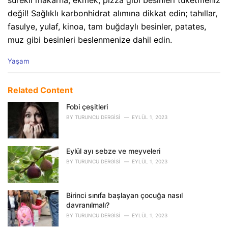
sürekli makarna, ekmek, pizza gibi besinleri tüketmeniz
değil! Sağlıklı karbonhidrat alımına dikkat edin; tahıllar,
fasulye, yulaf, kinoa, tam buğdaylı besinler, patates,
muz gibi besinleri beslenmenize dahil edin.
C
Yaşam
a
t
e
Related Content
g
o
Fobi çeşitleri
r
BY
TURUNCU DERGISI
EYLÜL 1, 2023
i
e
s
Eylül ayı sebze ve meyveleri
:
BY
TURUNCU DERGISI
EYLÜL 1, 2023
Birinci sınıfa başlayan çocuğa nasıl
davranılmalı?
BY
TURUNCU DERGISI
EYLÜL 1, 2023