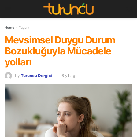
Home
Yaşam
Mevsimsel Duygu Durum
Bozukluğuyla Mücadele
yolları
by
Turuncu Dergisi
6 yıl ago