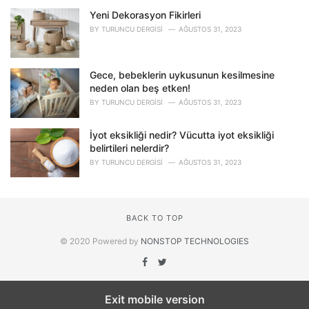
Yeni Dekorasyon Fikirleri
BY
TURUNCU DERGISI
AĞUSTOS 31, 2023
Gece, bebeklerin uykusunun kesilmesine
neden olan beş etken!
BY
TURUNCU DERGISI
AĞUSTOS 31, 2023
İyot eksikliği nedir? Vücutta iyot eksikliği
belirtileri nelerdir?
BY
TURUNCU DERGISI
AĞUSTOS 31, 2023
BACK TO TOP
© 2020 Powered by
NONSTOP TECHNOLOGIES
Exit mobile version