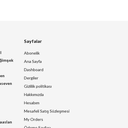
Sayfalar
l
Abonelik
 Şimşek
Ana Sayfa
Dashboard
zen
Dergiler
aseven
Gizlilik politikası
Hakkımızda
Hesabım
Mesafeli Satış Sözleşmesi
My Orders
raaslan
Ödeme Sayfası