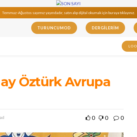
Temmuz-Ağustos sayımız yayındadır, satın alıp dijital okumak için buraya tıklayınız.
TURUNCUMOD
DERGILERIM
LO
ilay Öztürk Avrupa
0
0
0
ead