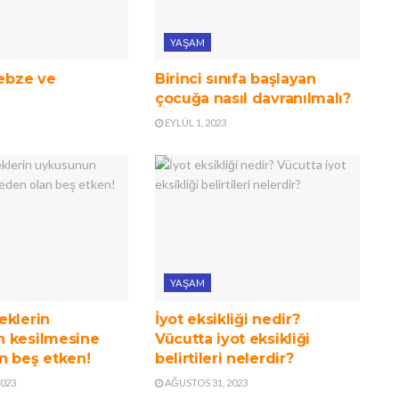
YAŞAM
sebze ve
Birinci sınıfa başlayan
çocuğa nasıl davranılmalı?
EYLÜL 1, 2023
YAŞAM
eklerin
İyot eksikliği nedir?
 kesilmesine
Vücutta iyot eksikliği
n beş etken!
belirtileri nelerdir?
2023
AĞUSTOS 31, 2023