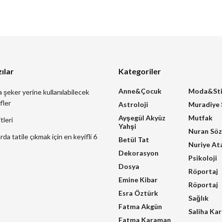
ılar
Kategoriler
Anne&Çocuk
Moda&Sti
a şeker yerine kullanılabilecek
fler
Astroloji
Muradiye
Ayşegül Akyüz
Mutfak
tleri
Yahşi
Nuran Sö
a tatile çıkmak için en keyifli 6
Betül Tat
Nuriye At
Dekorasyon
Psikoloji
Dosya
Röportaj
Emine Kibar
Röportaj
Esra Öztürk
Sağlık
Fatma Akgün
Saliha Ka
Fatma Karaman