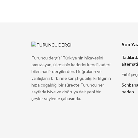
Son Yaz
Tatlılard
Turuncu dergisi Türkiye’nin hikayesini
alternati
omuzlayan, ülkesinin kaderini kendi kaderi
bilen nadir dergilerden. Doğruların ve
Fobi çeşi
yanlışların birbirine karıştığı, bilgi kirliliğinin
hızla çoğaldığı bir süreçte Turuncu her
Sonbahard
sayfada iyiye ve doğruya dair yeni bir
neden
şeyler söyleme çabasında.