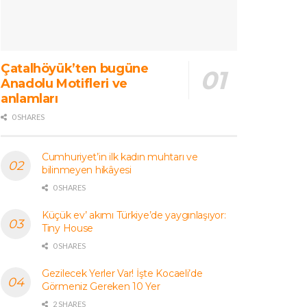
Çatalhöyük’ten bugüne
Anadolu Motifleri ve
anlamları
0 SHARES
Cumhuriyet’in ilk kadın muhtarı ve
bilinmeyen hikâyesi
0 SHARES
Küçük ev’ akımı Türkiye’de yaygınlaşıyor:
Tiny House
0 SHARES
Gezilecek Yerler Var! İşte Kocaeli’de
Görmeniz Gereken 10 Yer
2 SHARES