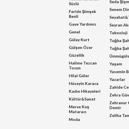
Seda Şiş
Süslü
Senem Di
Feride Şimşek
Benli
Seyahat&T
Gaye Yardımcı
Seyran A
Genel
Teknoloji
Gülay Kurt
Tuğba Şa
Gülşen Özer
Tuğba Şah
Güzellik
Ümmügüls
Halime Tezcan
Yaşam
Tosun
Yasemin B
Hilal Güler
Yazarlar
Hüseyin Karaca
Zahide Ce
Kadın Hikayeleri
Zehra Güv
Kültür&Sanat
Zehranur 
Merve Kuş
Demir
Mataracı
Zeliha Ta
Moda