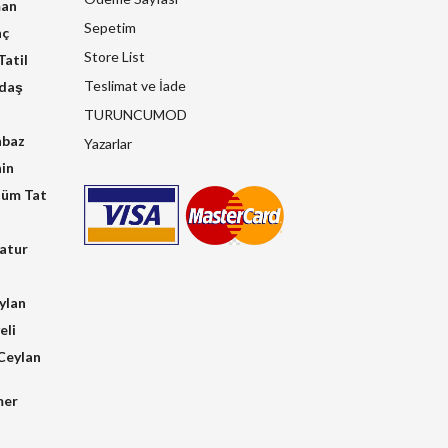
man
Sepetim
nç
Store List
atil
Teslimat ve İade
kdaş
TURUNCUMOD
hbaz
Yazarlar
in
üm Tat
atur
ylan
eli
Ceylan
mer