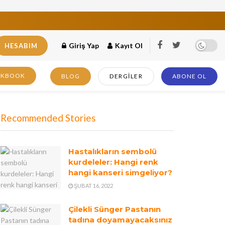
Giriş Yap
Kayıt Ol
HESABIM
OKBOOK
BLOG
DERGILER
ABONE OL
Recommended Stories
Hastalıkların sembolü
kurdeleler: Hangi renk
hangi kanseri simgeliyor?
ŞUBAT 16, 2022
Çilekli Sünger Pastanın
tadına doyamayacaksınız