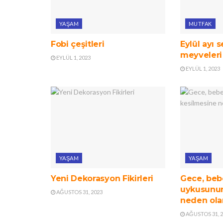
YAŞAM
MUTFAK
Fobi çeşitleri
Eylül ayı 
meyveleri
EYLÜL 1, 2023
EYLÜL 1, 2023
YAŞAM
YAŞAM
Yeni Dekorasyon Fikirleri
Gece, beb
uykusunun
AĞUSTOS 31, 2023
neden ola
AĞUSTOS 31, 