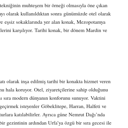
 tekniğinin muhteşem bir örneği olmasıyla öne çıkan
ayı olarak kullanıldıktan sonra günümüzde otel olarak
 ve eşsiz sokaklarında yer alan konak, Mezopotamya
ilerini karşılıyor. Tarihi konak, bir dönem Mardin ve
tı olarak inşa edilmiş tarihi bir konakta hizmet veren
nu hala koruyor. Otel, ziyaretçilerine sahip olduğunu
nı sıra modern dünyanın konforunu sunuyor. Vaktini
a geçirmek isteyenler Göbeklitepe, Harran, Halfeti ve
 turlara katılabilirler. Ayrıca güne Nemrut Dağı’nda
ir gezintinin ardından Urfa’ya özgü bir sıra gecesi ile