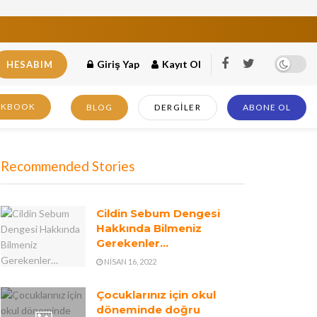
Giriş Yap
Kayıt Ol
HESABIM
OKBOOK
BLOG
DERGILER
ABONE OL
Recommended Stories
Cildin Sebum Dengesi
Hakkında Bilmeniz
Gerekenler…
NISAN 16, 2022
Çocuklarınız için okul
döneminde doğru