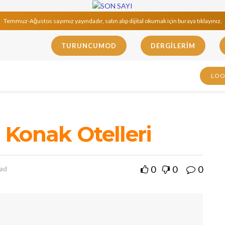
Temmuz-Ağustos sayımız yayındadır, satın alıp dijital okumak için buraya tıklayınız.
TURUNCUMOD
DERGILERIM
LO
Konak Otelleri
0
0
0
ead