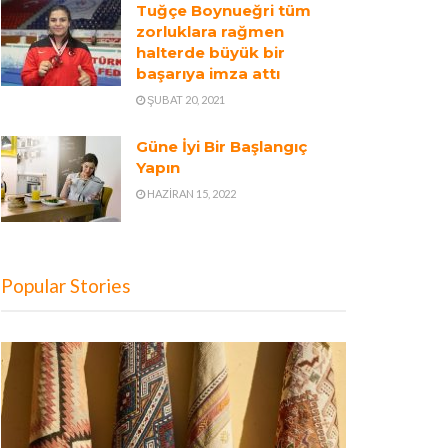
Tuğçe Boynueğri tüm
zorluklara rağmen
halterde büyük bir
başarıya imza attı
ŞUBAT 20, 2021
Güne İyi Bir Başlangıç
Yapın
HAZIRAN 15, 2022
Popular Stories