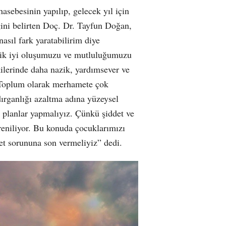
asebesinin yapılıp, gelecek yıl için
ğini belirten Doç. Dr. Tayfun Doğan,
asıl fark yaratabilirim diye
jik iyi oluşumuzu ve mutluluğumuzu
kilerinde daha nazik, yardımsever ve
 Toplum olarak merhamete çok
dırganlığı azaltma adına yüzeysel
 planlar yapmalıyız. Çünkü şiddet ve
reniliyor. Bu konuda çocuklarımızı
et sorununa son vermeliyiz” dedi.