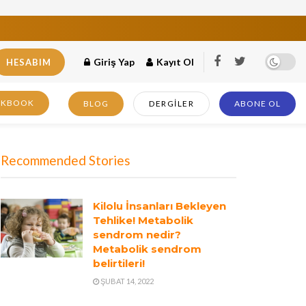
Giriş Yap
Kayıt Ol
HESABIM
OKBOOK
BLOG
DERGILER
ABONE OL
Recommended Stories
Kilolu İnsanları Bekleyen
Tehlike! Metabolik
sendrom nedir?
Metabolik sendrom
belirtileri!
ŞUBAT 14, 2022