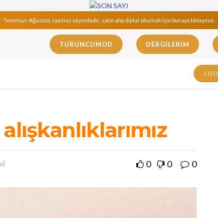
Temmuz-Ağustos sayımız yayındadır, satın alıp dijital okumak için buraya tıklayınız.
TURUNCUMOD
DERGILERIM
LO
alışkanlıklarımız
0
0
0
ad