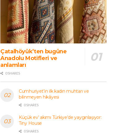
Çatalhöyük’ten bugüne
Anadolu Motifleri ve
anlamları
0 SHARES
Cumhuriyet’in ilk kadın muhtarı ve
bilinmeyen hikâyesi
0 SHARES
Küçük ev’ akımı Türkiye’de yaygınlaşıyor:
Tiny House
0 SHARES