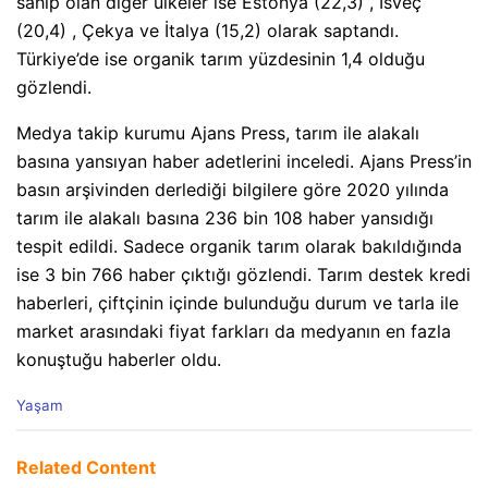
sahip olan diğer ülkeler ise Estonya (22,3) , İsveç
(20,4) , Çekya ve İtalya (15,2) olarak saptandı.
Türkiye’de ise organik tarım yüzdesinin 1,4 olduğu
gözlendi.
Medya takip kurumu Ajans Press, tarım ile alakalı
basına yansıyan haber adetlerini inceledi. Ajans Press’in
basın arşivinden derlediği bilgilere göre 2020 yılında
tarım ile alakalı basına 236 bin 108 haber yansıdığı
tespit edildi. Sadece organik tarım olarak bakıldığında
ise 3 bin 766 haber çıktığı gözlendi. Tarım destek kredi
haberleri, çiftçinin içinde bulunduğu durum ve tarla ile
market arasındaki fiyat farkları da medyanın en fazla
konuştuğu haberler oldu.
C
Yaşam
a
t
e
Related Content
g