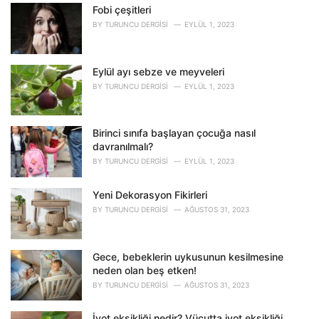
o
Fobi çeşitleri
r
BY
TURUNCU DERGISI
EYLÜL 1, 2023
i
e
s
Eylül ayı sebze ve meyveleri
:
BY
TURUNCU DERGISI
EYLÜL 1, 2023
Birinci sınıfa başlayan çocuğa nasıl
davranılmalı?
BY
TURUNCU DERGISI
EYLÜL 1, 2023
Yeni Dekorasyon Fikirleri
BY
TURUNCU DERGISI
AĞUSTOS 31, 2023
Gece, bebeklerin uykusunun kesilmesine
neden olan beş etken!
BY
TURUNCU DERGISI
AĞUSTOS 31, 2023
İyot eksikliği nedir? Vücutta iyot eksikliği