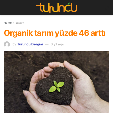
Home
Yaşam
Organik tarım yüzde 46 arttı
by
Turuncu Dergisi
6 yıl ago