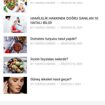
BY
TURUNCU DERGISI
AĞUSTOS 28, 2023
HAMİLELİK HAKKINDA DOĞRU SANILAN 10
HATALI BİLGİ!
BY
TURUNCU DERGISI
AĞUSTOS 25, 2023
Domates turşusu nasıl yapılır?
BY
TURUNCU DERGISI
AĞUSTOS 25, 2023
İncirin faydaları nelerdir?
BY
TURUNCU DERGISI
AĞUSTOS 15, 2023
Güneş lekeleri nasıl geçer?
BY
TURUNCU DERGISI
AĞUSTOS 7, 2023