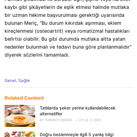
kaybı gibi şikâyetlerin de eşlik etmesi halinde mutlaka
bir uzman hekime başvurulması gerektiği uyarısında
bulunan Meriç, “Bu durum kıkırdak aşınması, eklem
kireçlenmesi (osteoartrit) veya romatizmal hastalıkları
belirtisi olabilir. Bu gibi durumda mutlaka altta yatan
nedenler bulunmalı ve tedavi buna göre planlanmalıdır”
diyerek sözlerini tamamladı.
C
Genel
,
Sağlık
a
t
e
Related Content
g
o
Tatlılarda şeker yerine kullanılabilecek
r
alternatifler
i
BY
TURUNCU DERGISI
EYLÜL 2, 2023
e
s
Doğru beslenmeyle ilgili 5 yanlış bilgi
: