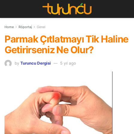
Home
Röportaj
Genel
Parmak Çıtlatmayı Tik Haline
Getirirseniz Ne Olur?
by
Turuncu Dergisi
5 yıl ago