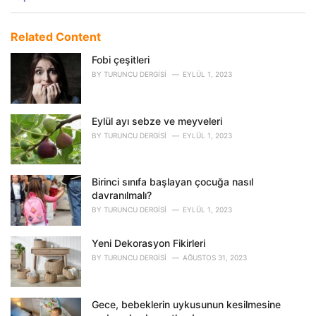
a
t
e
Related Content
g
o
Fobi çeşitleri
r
BY
TURUNCU DERGISI
EYLÜL 1, 2023
i
e
s
Eylül ayı sebze ve meyveleri
:
BY
TURUNCU DERGISI
EYLÜL 1, 2023
Birinci sınıfa başlayan çocuğa nasıl
davranılmalı?
BY
TURUNCU DERGISI
EYLÜL 1, 2023
Yeni Dekorasyon Fikirleri
BY
TURUNCU DERGISI
AĞUSTOS 31, 2023
Gece, bebeklerin uykusunun kesilmesine