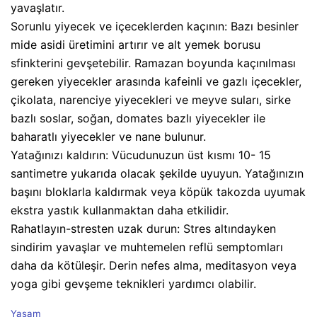
yavaşlatır.
Sorunlu yiyecek ve içeceklerden kaçının: Bazı besinler
mide asidi üretimini artırır ve alt yemek borusu
sfinkterini gevşetebilir. Ramazan boyunda kaçınılması
gereken yiyecekler arasında kafeinli ve gazlı içecekler,
çikolata, narenciye yiyecekleri ve meyve suları, sirke
bazlı soslar, soğan, domates bazlı yiyecekler ile
baharatlı yiyecekler ve nane bulunur.
Yatağınızı kaldırın: Vücudunuzun üst kısmı 10- 15
santimetre yukarıda olacak şekilde uyuyun. Yatağınızın
başını bloklarla kaldırmak veya köpük takozda uyumak
ekstra yastık kullanmaktan daha etkilidir.
Rahatlayın-stresten uzak durun: Stres altındayken
sindirim yavaşlar ve muhtemelen reflü semptomları
daha da kötüleşir. Derin nefes alma, meditasyon veya
yoga gibi gevşeme teknikleri yardımcı olabilir.
C
Yaşam