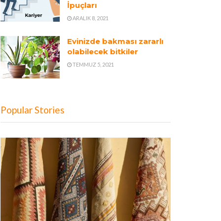
İpuçları
ARALIK 8, 2021
Evinizde bakması zararlı
olabilecek bitkiler
TEMMUZ 5, 2021
Popular Stories