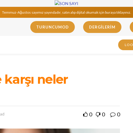
Temmuz-Ağustos sayımız yayındadır, satın alıp dijital okumak için buraya tıklayınız.
TURUNCUMOD
DERGILERIM
LO
karşı neler
0
0
0
ead