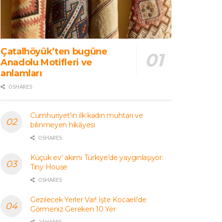
Çatalhöyük’ten bugüne
Anadolu Motifleri ve
anlamları
0 SHARES
Cumhuriyet’in ilk kadın muhtarı ve
bilinmeyen hikâyesi
0 SHARES
Küçük ev’ akımı Türkiye’de yaygınlaşıyor:
Tiny House
0 SHARES
Gezilecek Yerler Var! İşte Kocaeli’de
Görmeniz Gereken 10 Yer
2 SHARES