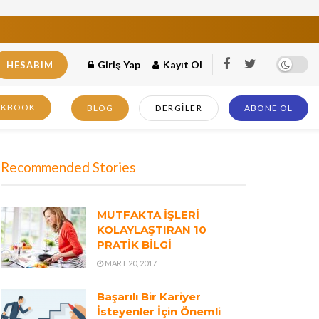
Giriş Yap
Kayıt Ol
HESABIM
OKBOOK
BLOG
DERGILER
ABONE OL
Recommended Stories
MUTFAKTA İŞLERİ
KOLAYLAŞTIRAN 10
PRATİK BİLGİ
MART 20, 2017
Başarılı Bir Kariyer
İsteyenler İçin Önemli