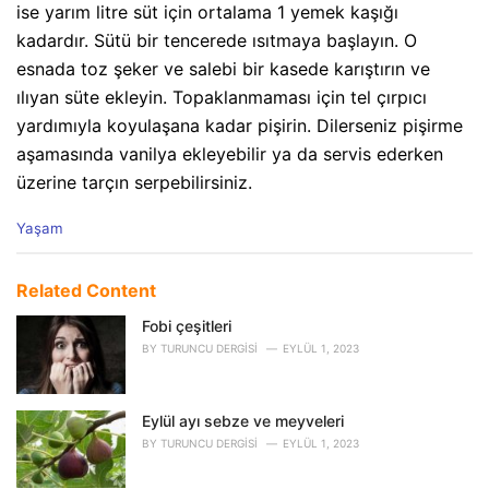
ise yarım litre süt için ortalama 1 yemek kaşığı
kadardır. Sütü bir tencerede ısıtmaya başlayın. O
esnada toz şeker ve salebi bir kasede karıştırın ve
ılıyan süte ekleyin. Topaklanmaması için tel çırpıcı
yardımıyla koyulaşana kadar pişirin. Dilerseniz pişirme
aşamasında vanilya ekleyebilir ya da servis ederken
üzerine tarçın serpebilirsiniz.
C
Yaşam
a
t
e
Related Content
g
o
Fobi çeşitleri
r
BY
TURUNCU DERGISI
EYLÜL 1, 2023
i
e
s
Eylül ayı sebze ve meyveleri
:
BY
TURUNCU DERGISI
EYLÜL 1, 2023