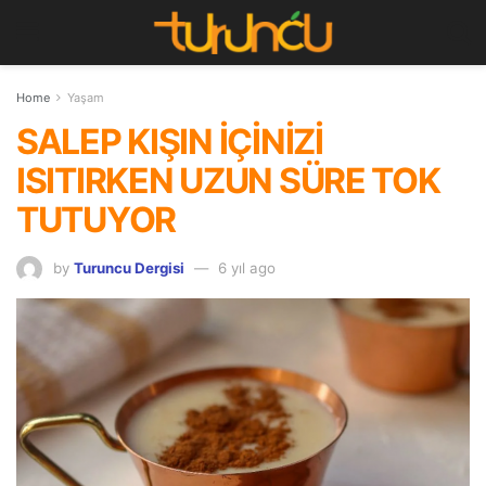
Home
Yaşam
SALEP KIŞIN İÇİNİZİ
ISITIRKEN UZUN SÜRE TOK
TUTUYOR
by
Turuncu Dergisi
6 yıl ago