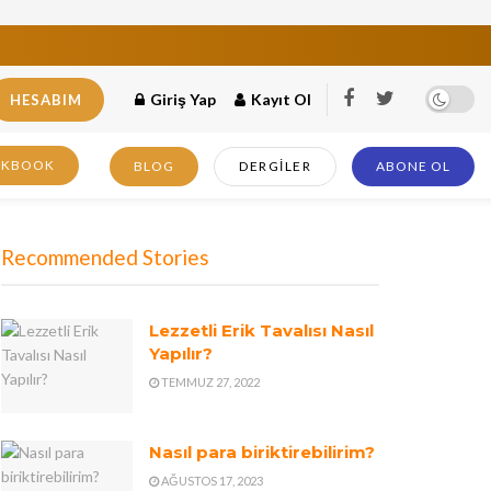
Giriş Yap
Kayıt Ol
HESABIM
OKBOOK
BLOG
DERGILER
ABONE OL
Recommended Stories
Lezzetli Erik Tavalısı Nasıl
Yapılır?
TEMMUZ 27, 2022
Nasıl para biriktirebilirim?
AĞUSTOS 17, 2023