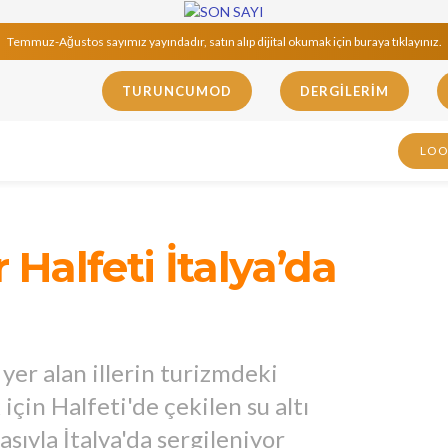
Temmuz-Ağustos sayımız yayındadır, satın alıp dijital okumak için buraya tıklayınız.
TURUNCUMOD
DERGILERIM
LO
 Halfeti İtalya’da
er alan illerin turizmdeki
çin Halfeti'de çekilen su altı
ıyla İtalya'da sergileniyor