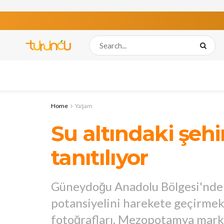
Home
Yaşam
Su altındaki şehir
tanıtılıyor
Güneydoğu Anadolu Bölgesi'nde y
potansiyelini harekete geçirmek i
fotoğrafları, Mezopotamya markas