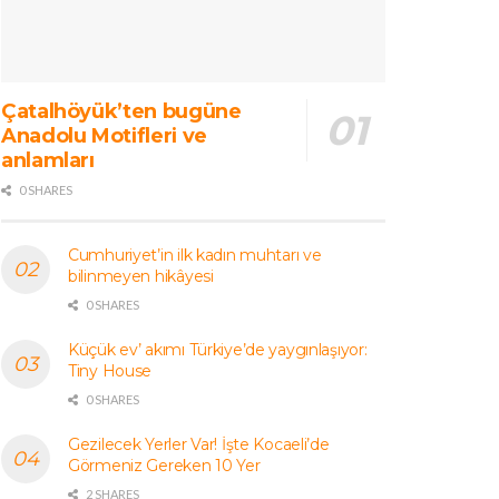
Çatalhöyük’ten bugüne
Anadolu Motifleri ve
anlamları
0 SHARES
Cumhuriyet’in ilk kadın muhtarı ve
bilinmeyen hikâyesi
0 SHARES
Küçük ev’ akımı Türkiye’de yaygınlaşıyor:
Tiny House
0 SHARES
Gezilecek Yerler Var! İşte Kocaeli’de
Görmeniz Gereken 10 Yer
2 SHARES