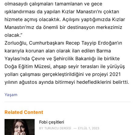
olmasaydı çalışmaları tamamlanan ve gece
ışıklandırması da yapılan Kızlar Manastırı’nı çoktan
hizmete açmış olacaktık. Açılışını yaptığımızda Kızlar
Manastırı’mız da önemli bir destinasyon merkezimiz
olacak.”
Zorluoğlu, Cumhurbaşkanı Recep Tayyip Erdoğan’ın
kararıyla korunan alan olarak ilan edilen Barma
Yaylası’nda Çevre ve Şehircilik Bakanlığı ile birlikte
Doğa Eğitim Müzesi, ahşap seyir terasları ile yürüyüş
yolları çalışması gerçekleştirildiğini ve projeyi 2021
yılının ağustos ayında bitirmeyi hedeflediklerini belirtti.
C
Yaşam
a
t
e
Related Content
g
o
Fobi çeşitleri
r
BY
TURUNCU DERGISI
EYLÜL 1, 2023
i