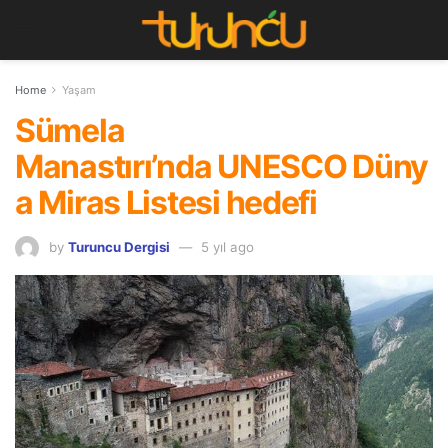
Home
Yaşam
Sümela
Manastırı’nda UNESCO Düny
a Miras Listesi hedefi
by
Turuncu Dergisi
5 yıl ago