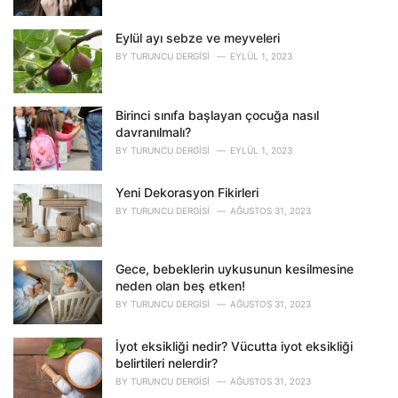
e
s
Eylül ayı sebze ve meyveleri
:
BY
TURUNCU DERGISI
EYLÜL 1, 2023
Birinci sınıfa başlayan çocuğa nasıl
davranılmalı?
BY
TURUNCU DERGISI
EYLÜL 1, 2023
Yeni Dekorasyon Fikirleri
BY
TURUNCU DERGISI
AĞUSTOS 31, 2023
Gece, bebeklerin uykusunun kesilmesine
neden olan beş etken!
BY
TURUNCU DERGISI
AĞUSTOS 31, 2023
İyot eksikliği nedir? Vücutta iyot eksikliği
belirtileri nelerdir?
BY
TURUNCU DERGISI
AĞUSTOS 31, 2023