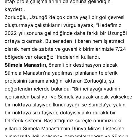
etap proje çalışmalarının da sonuna gelindiğini
kaydetti.
Zorluoğlu, Uzungöl’de çok daha yeşil bir göl çevresi
oluşturmaya çalıştıklarını vurgulayarak, “Hedefimiz
2022 yılı sonuna gelindiğinde daha farklı bir Uzungöl
ortaya çıkarmak. Bu seneden itibaren hem işletmeci
olarak hem de zabıta ve güvenlik birimlerimizle 7/24
bölgede var olacağız” ifadelerini kullandı.
Sümela Manastırı
, önemli bir destinasyon olacak
Sümela Manastırı’na yapılması planlanan teleferik
projesinin tamamlandığını aktaran Zorluoğlu, şu
değerlendirmelerde bulundu: “Birinci ayağı vadinin
içerisinden başlıyor ve Sümela’ya uzak ancak yüksekçe
bir noktaya ulaşıyor. İkinci ayağı ise Sümela’ya yakın
bir noktaya sizi taşıyor, dolayısıyla iki duraklı bir
teleferik sistemi. Başlattığımız süreçle önümüzdeki
yıllarda Sümela Manastırı’nın Dünya Mirası Listesi’ne
alınmasıyla ilgili çalışmayı tamamlayacağız ve Sümela