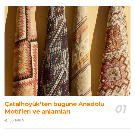
Çatalhöyük’ten bugüne Anadolu
Motifleri ve anlamları
0 SHARES