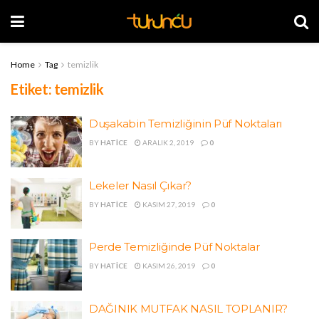
Home
Tag
temizlik
Etiket:
temizlik
Duşakabin Temizliğinin Püf Noktaları
BY
HATICE
ARALIK 2, 2019
0
Lekeler Nasıl Çıkar?
BY
HATICE
KASIM 27, 2019
0
Perde Temizliğinde Püf Noktalar
BY
HATICE
KASIM 26, 2019
0
DAĞINIK MUTFAK NASIL TOPLANIR?