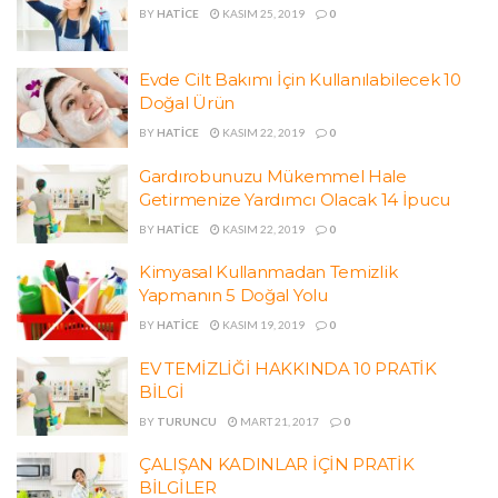
BY
HATICE
KASIM 25, 2019
0
Evde Cilt Bakımı İçin Kullanılabilecek 10
Doğal Ürün
BY
HATICE
KASIM 22, 2019
0
Gardırobunuzu Mükemmel Hale
Getirmenize Yardımcı Olacak 14 İpucu
BY
HATICE
KASIM 22, 2019
0
Kimyasal Kullanmadan Temizlik
Yapmanın 5 Doğal Yolu
BY
HATICE
KASIM 19, 2019
0
EV TEMİZLİĞİ HAKKINDA 10 PRATİK
BİLGİ
BY
TURUNCU
MART 21, 2017
0
ÇALIŞAN KADINLAR İÇİN PRATİK
BİLGİLER