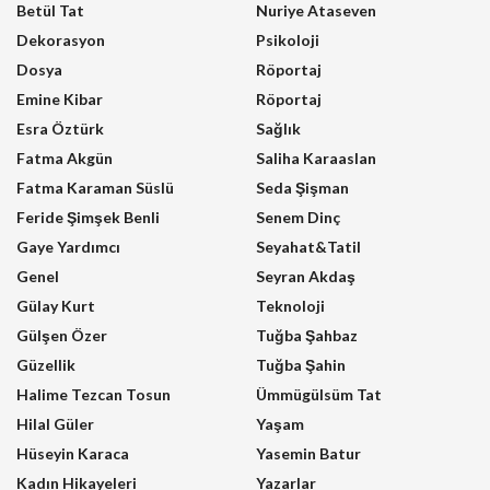
Betül Tat
Nuriye Ataseven
Dekorasyon
Psikoloji
Dosya
Röportaj
Emine Kibar
Röportaj
Esra Öztürk
Sağlık
Fatma Akgün
Saliha Karaaslan
Fatma Karaman Süslü
Seda Şişman
Feride Şimşek Benli
Senem Dinç
Gaye Yardımcı
Seyahat&Tatil
Genel
Seyran Akdaş
Gülay Kurt
Teknoloji
Gülşen Özer
Tuğba Şahbaz
Güzellik
Tuğba Şahin
Halime Tezcan Tosun
Ümmügülsüm Tat
Hilal Güler
Yaşam
Hüseyin Karaca
Yasemin Batur
Kadın Hikayeleri
Yazarlar