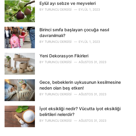
Eylül ayı sebze ve meyveleri
:
BY
TURUNCU DERGISI
EYLÜL 1, 2023
Birinci sınıfa başlayan çocuğa nasıl
davranılmalı?
BY
TURUNCU DERGISI
EYLÜL 1, 2023
Yeni Dekorasyon Fikirleri
BY
TURUNCU DERGISI
AĞUSTOS 31, 2023
Gece, bebeklerin uykusunun kesilmesine
neden olan beş etken!
BY
TURUNCU DERGISI
AĞUSTOS 31, 2023
İyot eksikliği nedir? Vücutta iyot eksikliği
belirtileri nelerdir?
BY
TURUNCU DERGISI
AĞUSTOS 31, 2023