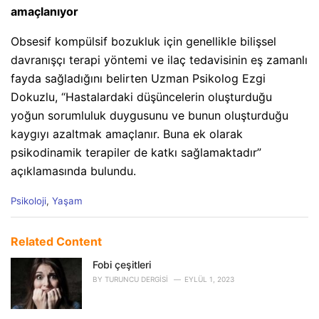
amaçlanıyor
Obsesif kompülsif bozukluk için genellikle bilişsel
davranışçı terapi yöntemi ve ilaç tedavisinin eş zamanlı
fayda sağladığını belirten Uzman Psikolog Ezgi
Dokuzlu, “Hastalardaki düşüncelerin oluşturduğu
yoğun sorumluluk duygusunu ve bunun oluşturduğu
kaygıyı azaltmak amaçlanır. Buna ek olarak
psikodinamik terapiler de katkı sağlamaktadır”
açıklamasında bulundu.
C
Psikoloji
,
Yaşam
a
t
e
Related Content
g
o
Fobi çeşitleri
r
BY
TURUNCU DERGISI
EYLÜL 1, 2023
i
e
s