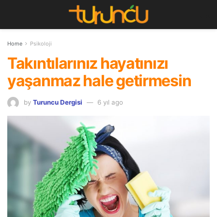
Home
Psikoloji
Takıntılarınız hayatınızı
yaşanmaz hale getirmesin
by
Turuncu Dergisi
6 yıl ago