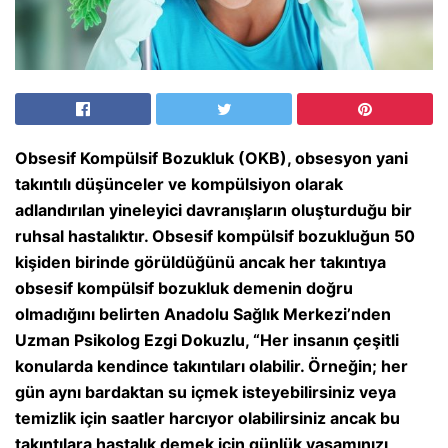
Obsesif Kompülsif Bozukluk (OKB), obsesyon yani
takıntılı düşünceler ve kompülsiyon olarak
adlandırılan yineleyici davranışların oluşturduğu bir
ruhsal hastalıktır. Obsesif kompülsif bozukluğun 50
kişiden birinde görüldüğünü ancak her takıntıya
obsesif kompülsif bozukluk demenin doğru
olmadığını belirten Anadolu Sağlık Merkezi’nden
Uzman Psikolog Ezgi Dokuzlu, “Her insanın çeşitli
konularda kendince takıntıları olabilir. Örneğin; her
gün aynı bardaktan su içmek isteyebilirsiniz veya
temizlik için saatler harcıyor olabilirsiniz ancak bu
takıntılara hastalık demek için günlük yaşamınızı