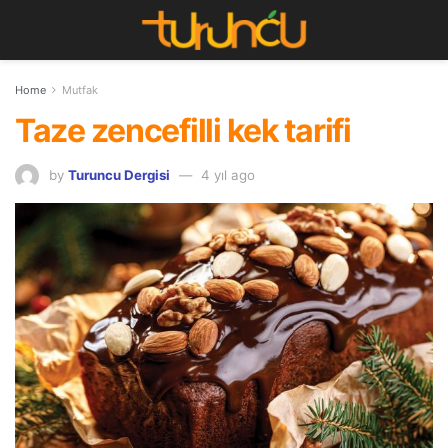
Home
Mutfak
Taze zencefilli kek tarifi
by
Turuncu Dergisi
4 yıl ago