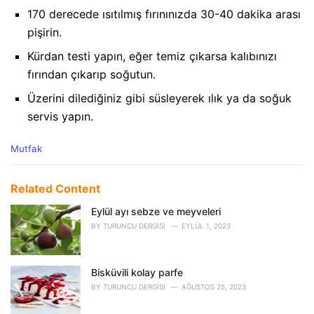
170 derecede ısıtılmış fırınınızda 30-40 dakika arası
pişirin.
Kürdan testi yapın, eğer temiz çıkarsa kalıbınızı
fırından çıkarıp soğutun.
Üzerini dilediğiniz gibi süsleyerek ılık ya da soğuk
servis yapın.
C
Mutfak
a
t
e
Related Content
g
o
Eylül ayı sebze ve meyveleri
r
BY
TURUNCU DERGISI
EYLÜL 1, 2023
i
e
s
Bisküvili kolay parfe
:
BY
TURUNCU DERGISI
AĞUSTOS 25, 2023