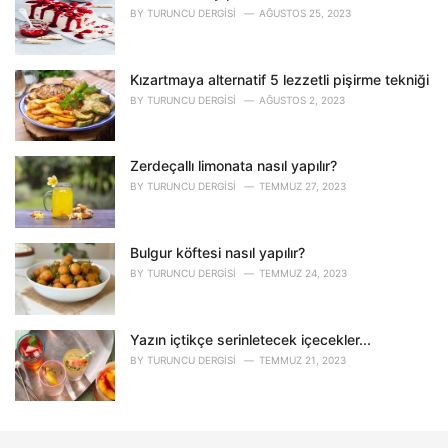
BY
TURUNCU DERGISI
AĞUSTOS 25, 2023
Kızartmaya alternatif 5 lezzetli pişirme tekniği
BY
TURUNCU DERGISI
AĞUSTOS 2, 2023
Zerdeçallı limonata nasıl yapılır?
BY
TURUNCU DERGISI
TEMMUZ 27, 2023
Bulgur köftesi nasıl yapılır?
BY
TURUNCU DERGISI
TEMMUZ 24, 2023
Yazın içtikçe serinletecek içecekler...
BY
TURUNCU DERGISI
TEMMUZ 21, 2023