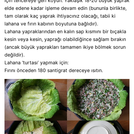
için tencereye geri koyun. Yaklaşık 18-20 büyük yaprak
elde edene kadar işleme devam edin (bununla birlikte,
tam olarak kaç yaprak ihtiyacınız olacağı, tabii ki
lahana ve fırın kabının boyutuna bağlıdır).
Lahana yapraklarından en kalın sap kısmını bir bıçakla
kesin veya kesin, yaprağı olabildiğince sağlam bırakın
(ancak büyük yaprakları tamamen ikiye bölmek sorun
değildir).
Lahana ‘turtası’ yapmak için:
Fırını önceden 180 santigrat dereceye ısıtın.