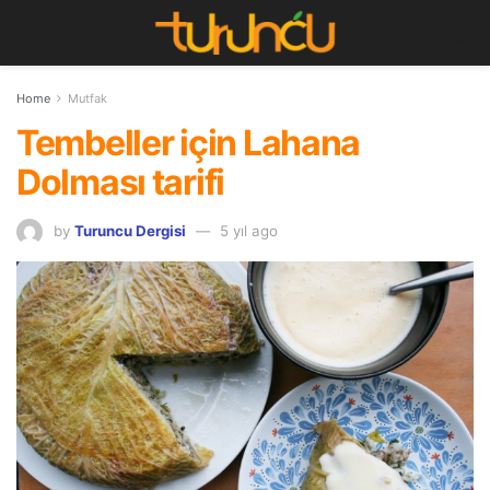
Home
Mutfak
Tembeller için Lahana
Dolması tarifi
by
Turuncu Dergisi
5 yıl ago