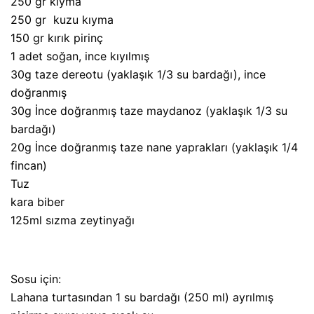
250 gr kıyma
250 gr kuzu kıyma
150 gr kırık pirinç
1 adet soğan, ince kıyılmış
30g taze dereotu (yaklaşık 1/3 su bardağı), ince
doğranmış
30g İnce doğranmış taze maydanoz (yaklaşık 1/3 su
bardağı)
20g İnce doğranmış taze nane yaprakları (yaklaşık 1/4
fincan)
Tuz
kara biber
125ml sızma zeytinyağı
Sosu için:
Lahana turtasından 1 su bardağı (250 ml) ayrılmış