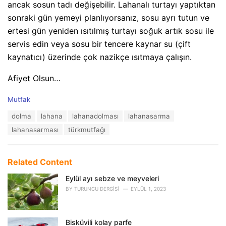
ancak sosun tadı değişebilir. Lahanalı turtayı yaptıktan
sonraki gün yemeyi planlıyorsanız, sosu ayrı tutun ve
ertesi gün yeniden ısıtılmış turtayı soğuk artık sosu ile
servis edin veya sosu bir tencere kaynar su (çift
kaynatıcı) üzerinde çok nazikçe ısıtmaya çalışın.
Afiyet Olsun…
C
Mutfak
a
T
dolma
lahana
lahanadolması
lahanasarma
t
a
e
lahanasarması
türkmutfağı
g
g
s
o
:
r
Related Content
i
e
Eylül ayı sebze ve meyveleri
s
:
BY
TURUNCU DERGISI
EYLÜL 1, 2023
Bisküvili kolay parfe