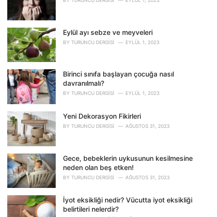
i
e
s
Eylül ayı sebze ve meyveleri
:
BY
TURUNCU DERGISI
EYLÜL 1, 2023
Birinci sınıfa başlayan çocuğa nasıl
davranılmalı?
BY
TURUNCU DERGISI
EYLÜL 1, 2023
Yeni Dekorasyon Fikirleri
BY
TURUNCU DERGISI
AĞUSTOS 31, 2023
Gece, bebeklerin uykusunun kesilmesine
neden olan beş etken!
BY
TURUNCU DERGISI
AĞUSTOS 31, 2023
İyot eksikliği nedir? Vücutta iyot eksikliği
belirtileri nelerdir?