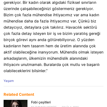
gerekiyor. Bir kadın olarak algıdaki fiziksel sınırların
üzerinde çalışabileceğinizi göstermeniz gerekiyor.
Bizim çok fazla mühendise ihtiyacımız var ama kadın
mühendise daha da fazla ihtiyacımız var. Çünkü biz
detaycıyız, detaylara çok takılırız. Havacılık sektörü
çok fazla detay isteyen bir iş ve bizim yaratılış gereği
birçok görevi aynı anda götürebiliyoruz. O yüzden
kadınların hem tasarım hem de üretim alanında çok
aktif olabileceğine inanıyorum. Mühendis olmak isteyen
arkadaşlarım, ülkemizin mühendislik alanındaki
ihtiyacını unutmamalı. Buralarda çok mutlu ve başarılı
olabileceklerini bilsinler.”
C
Yaşam
a
t
e
Related Content
g
o
Fobi çeşitleri
r
BY
TURUNCU DERGISI
EYLÜL 1, 2023