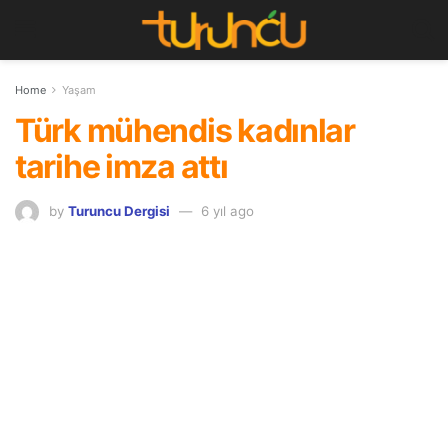
Home
Yaşam
Türk mühendis kadınlar
tarihe imza attı
by
Turuncu Dergisi
6 yıl ago