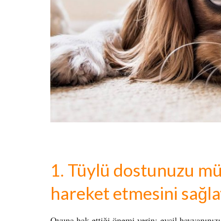
1. Tüylü dostunuzu m
hareket etmesini sağla
Oyuna hak ettiği önemi verin; evcil hayvanınızı