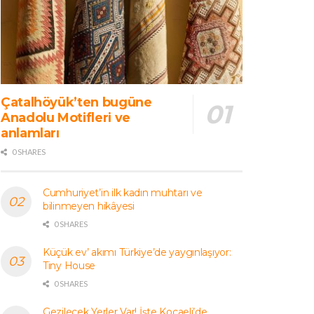
Çatalhöyük’ten bugüne
Anadolu Motifleri ve
anlamları
0 SHARES
Cumhuriyet’in ilk kadın muhtarı ve
bilinmeyen hikâyesi
0 SHARES
Küçük ev’ akımı Türkiye’de yaygınlaşıyor:
Tiny House
0 SHARES
Gezilecek Yerler Var! İşte Kocaeli’de