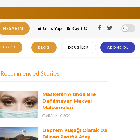
Giriş Yap
Kayıt Ol
HESABIM
OKBOOK
BLOG
DERGILER
ABONE OL
Recommended Stories
Maskenin Altında Bile
Dağılmayan Makyaj
Malzemeleri
ARALIK 10, 2021
Deprem Kuşağı Olarak Da
Bilinen Pasifik Ateş