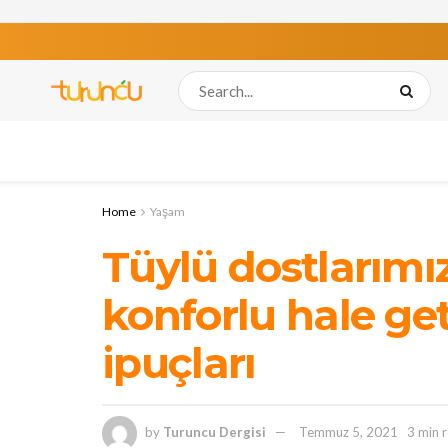
Home
Yaşam
Tüylü dostlarımı
konforlu hale ge
ipuçları
by
Turuncu Dergisi
Temmuz 5, 2021
3 min 