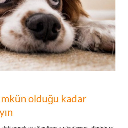
ümkün olduğu kadar
yın
 aktif tutmak ve eğlendirmek; vücutlarının, zihninin ve