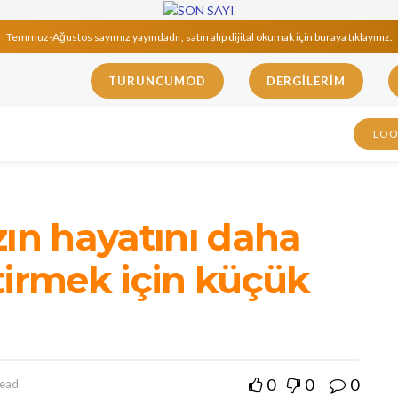
Temmuz-Ağustos sayımız yayındadır, satın alıp dijital okumak için buraya tıklayınız.
TURUNCUMOD
DERGILERIM
LO
zın hayatını daha
tirmek için küçük
0
0
0
read