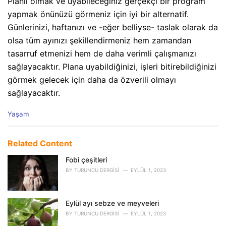
Planlı olmak ve uyabileceğiniz gerçekçi bir program
yapmak önünüzü görmeniz için iyi bir alternatif.
Günlerinizi, haftanızı ve -eğer belliyse- taslak olarak da
olsa tüm ayınızı şekillendirmeniz hem zamandan
tasarruf etmenizi hem de daha verimli çalışmanızı
sağlayacaktır. Plana uyabildiğinizi, işleri bitirebildiğinizi
görmek gelecek için daha da özverili olmayı
sağlayacaktır.
C
Yaşam
a
t
e
Related Content
g
o
Fobi çeşitleri
r
BY
TURUNCU DERGISI
EYLÜL 1, 2023
i
e
s
Eylül ayı sebze ve meyveleri
:
BY
TURUNCU DERGISI
EYLÜL 1, 2023