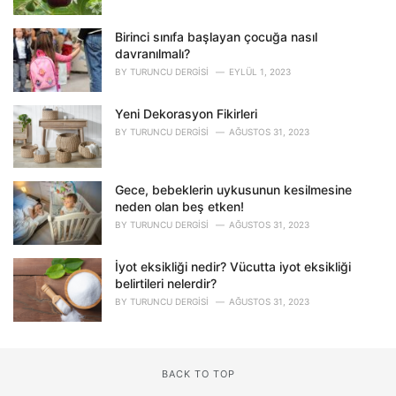
Birinci sınıfa başlayan çocuğa nasıl
davranılmalı?
BY
TURUNCU DERGISI
EYLÜL 1, 2023
Yeni Dekorasyon Fikirleri
BY
TURUNCU DERGISI
AĞUSTOS 31, 2023
Gece, bebeklerin uykusunun kesilmesine
neden olan beş etken!
BY
TURUNCU DERGISI
AĞUSTOS 31, 2023
İyot eksikliği nedir? Vücutta iyot eksikliği
belirtileri nelerdir?
BY
TURUNCU DERGISI
AĞUSTOS 31, 2023
BACK TO TOP