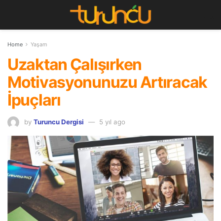
Home
Yaşam
Uzaktan Çalışırken
Motivasyonunuzu Artıracak
İpuçları
by
Turuncu Dergisi
5 yıl ago