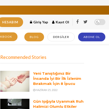
Giriş Yap
Kayıt Ol
HESABIM
OKBOOK
BLOG
DERGILER
ABONE OL
Recommended Stories
Yeni Tanıştığınız Bir
İnsanda İyi Bir İlk İzlenim
Bırakmak İçin 8 İpucu
HAZIRAN 25, 2022
Gün Işığıyla Uyanmak Ruh
Halimizi Olumlu Etkiler