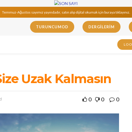
Temmuz-Ağustos sayımız yayındadır, satın alıp dijital okumak için buraya tıklayınız.
TURUNCUMOD
DERGILERIM
LO
Size Uzak Kalmasın
0
0
0
d