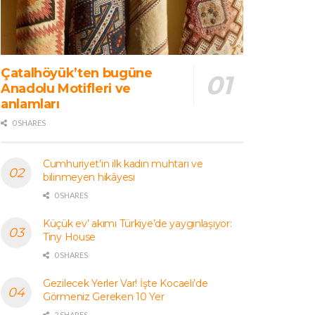
Çatalhöyük’ten bugüne
Anadolu Motifleri ve
anlamları
0 SHARES
Cumhuriyet’in ilk kadın muhtarı ve
bilinmeyen hikâyesi
0 SHARES
Küçük ev’ akımı Türkiye’de yaygınlaşıyor:
Tiny House
0 SHARES
Gezilecek Yerler Var! İşte Kocaeli’de
Görmeniz Gereken 10 Yer
2 SHARES