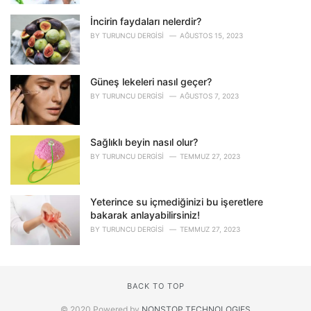
İncirin faydaları nelerdir?
BY
TURUNCU DERGISI
AĞUSTOS 15, 2023
Güneş lekeleri nasıl geçer?
BY
TURUNCU DERGISI
AĞUSTOS 7, 2023
Sağlıklı beyin nasıl olur?
BY
TURUNCU DERGISI
TEMMUZ 27, 2023
Yeterince su içmediğinizi bu işeretlere
bakarak anlayabilirsiniz!
BY
TURUNCU DERGISI
TEMMUZ 27, 2023
BACK TO TOP
© 2020 Powered by
NONSTOP TECHNOLOGIES