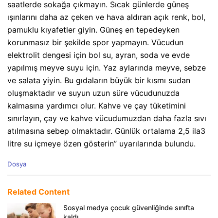
saatlerde sokağa çıkmayın. Sıcak günlerde güneş
ışınlarını daha az çeken ve hava aldıran açık renk, bol,
pamuklu kıyafetler giyin. Güneş en tepedeyken
korunmasız bir şekilde spor yapmayın. Vücudun
elektrolit dengesi için bol su, ayran, soda ve evde
yapılmış meyve suyu için. Yaz aylarında meyve, sebze
ve salata yiyin. Bu gıdaların büyük bir kısmı sudan
oluşmaktadır ve suyun uzun süre vücudunuzda
kalmasına yardımcı olur. Kahve ve çay tüketimini
sınırlayın, çay ve kahve vücudumuzdan daha fazla sıvı
atılmasına sebep olmaktadır. Günlük ortalama 2,5 ila3
litre su içmeye özen gösterin” uyarılarında bulundu.
C
Dosya
a
t
e
Related Content
g
o
Sosyal medya çocuk güvenliğinde sınıfta
r
kaldı