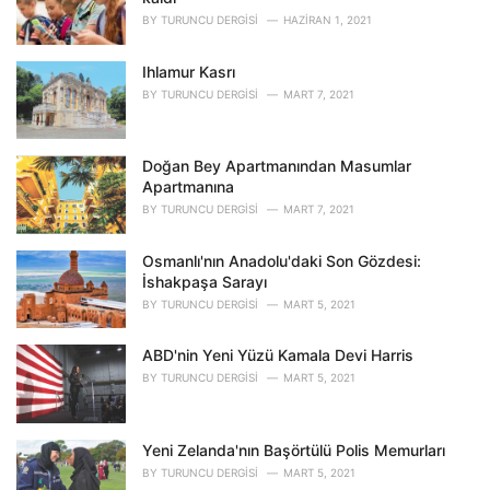
i
BY
TURUNCU DERGISI
HAZIRAN 1, 2021
e
s
Ihlamur Kasrı
:
BY
TURUNCU DERGISI
MART 7, 2021
Doğan Bey Apartmanından Masumlar
Apartmanına
BY
TURUNCU DERGISI
MART 7, 2021
Osmanlı'nın Anadolu'daki Son Gözdesi:
İshakpaşa Sarayı
BY
TURUNCU DERGISI
MART 5, 2021
ABD'nin Yeni Yüzü Kamala Devi Harris
BY
TURUNCU DERGISI
MART 5, 2021
Yeni Zelanda'nın Başörtülü Polis Memurları
BY
TURUNCU DERGISI
MART 5, 2021