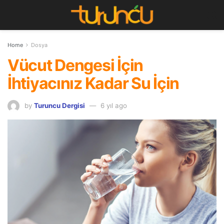
Home
Dosya
Vücut Dengesi İçin
İhtiyacınız Kadar Su İçin
by
Turuncu Dergisi
6 yıl ago