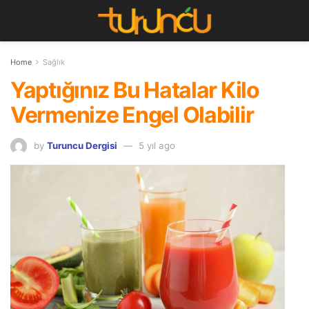
Home
Sağlık
Yaptığınız Bu Hatalar Kilo
Vermenize Engel Olabilir
by
Turuncu Dergisi
5 yıl ago