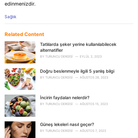
edinmenizdir.
C
Sağlık
a
t
e
Related Content
g
o
Tatlılarda şeker yerine kullanılabilecek
r
alternatifler
i
BY
TURUNCU DERGISI
EYLÜL 2, 2023
e
s
Doğru beslenmeyle ilgili 5 yanlış bilgi
:
BY
TURUNCU DERGISI
AĞUSTOS 28, 2023
İncirin faydaları nelerdir?
BY
TURUNCU DERGISI
AĞUSTOS 15, 2023
Güneş lekeleri nasıl geçer?
BY
TURUNCU DERGISI
AĞUSTOS 7, 2023