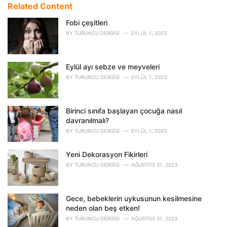
e
Related Content
g
o
Fobi çeşitleri
r
BY
TURUNCU DERGISI
EYLÜL 1, 2023
i
e
s
Eylül ayı sebze ve meyveleri
:
BY
TURUNCU DERGISI
EYLÜL 1, 2023
Birinci sınıfa başlayan çocuğa nasıl
davranılmalı?
BY
TURUNCU DERGISI
EYLÜL 1, 2023
Yeni Dekorasyon Fikirleri
BY
TURUNCU DERGISI
AĞUSTOS 31, 2023
Gece, bebeklerin uykusunun kesilmesine
neden olan beş etken!
BY
TURUNCU DERGISI
AĞUSTOS 31, 2023