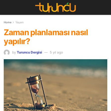
Home
Yaşam
Zaman planlaması nasıl
yapılır?
by
Turuncu Dergisi
5 yıl ago