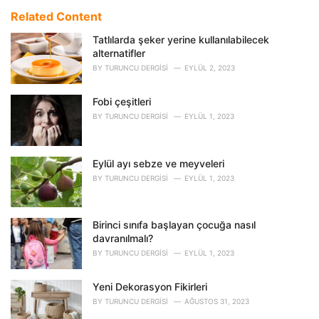
t
e
Related Content
g
o
Tatlılarda şeker yerine kullanılabilecek
r
alternatifler
i
BY
TURUNCU DERGISI
EYLÜL 2, 2023
e
s
Fobi çeşitleri
:
BY
TURUNCU DERGISI
EYLÜL 1, 2023
Eylül ayı sebze ve meyveleri
BY
TURUNCU DERGISI
EYLÜL 1, 2023
Birinci sınıfa başlayan çocuğa nasıl
davranılmalı?
BY
TURUNCU DERGISI
EYLÜL 1, 2023
Yeni Dekorasyon Fikirleri
BY
TURUNCU DERGISI
AĞUSTOS 31, 2023