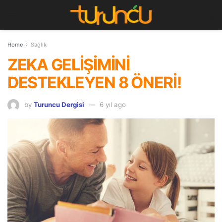
Home
Sağlık
ZEKA GELİŞİMİNİ
DESTEKLEYEN 8 ÖNERİ!
by
Turuncu Dergisi
6 yıl ago