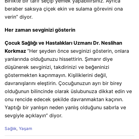
Birlikte bir tarif seçip yemek yapabilirsiniz. Ayrıca
beraber saksıya çiçek ekin ve sulama görevini ona
verin” diyor.
Her zaman sevginizi gösterin
Çocuk Sağlığı ve Hastalıkları Uzmanı Dr. Neslihan
Korkmaz
“Her şeyden önce sevginizi gösterin, onlara
yanlarında olduğunuzu hissettirin. Şımarır diye
düşünerek sevginizi, takdirinizi ve beğeninizi
göstermekten kaçınmayın. Kişiliklerini değil,
davranışlarını eleştirin. Çocuğunuzun ayrı bir birey
olduğunun bilincinde olarak üslubunuza dikkat edin ve
onu rencide edecek şekilde davranmaktan kaçının.
Yaptığı bir yanlışın neden yanlış olduğunu sabırla ve
sevgiyle açıklayın” diyor.
C
Sağlık
,
Yaşam
a