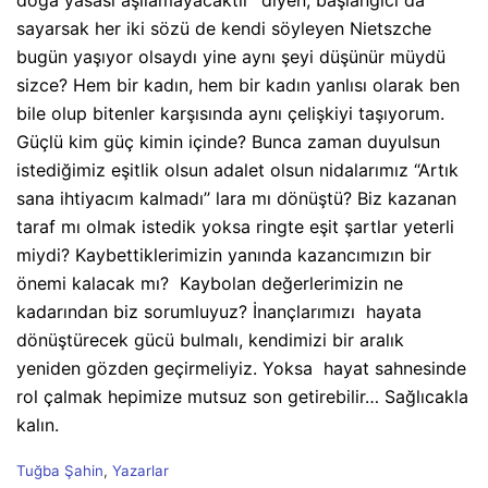
doğa yasası aşılamayacaktır” diyen, başlangıcı da
sayarsak her iki sözü de kendi söyleyen Nietszche
bugün yaşıyor olsaydı yine aynı şeyi düşünür müydü
sizce? Hem bir kadın, hem bir kadın yanlısı olarak ben
bile olup bitenler karşısında aynı çelişkiyi taşıyorum.
Güçlü kim güç kimin içinde? Bunca zaman duyulsun
istediğimiz eşitlik olsun adalet olsun nidalarımız “Artık
sana ihtiyacım kalmadı’’ lara mı dönüştü? Biz kazanan
taraf mı olmak istedik yoksa ringte eşit şartlar yeterli
miydi? Kaybettiklerimizin yanında kazancımızın bir
önemi kalacak mı?
Kaybolan değerlerimizin ne
kadarından biz sorumluyuz? İnançlarımızı
hayata
dönüştürecek gücü bulmalı, kendimizi bir aralık
yeniden gözden geçirmeliyiz. Yoksa
hayat sahnesinde
rol çalmak hepimize mutsuz son getirebilir… Sağlıcakla
kalın.
C
Tuğba Şahin
,
Yazarlar