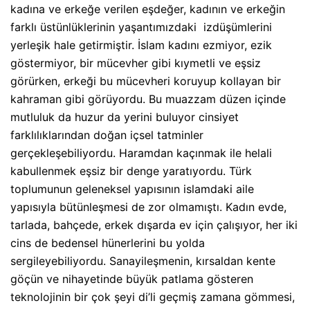
kadına ve erkeğe verilen eşdeğer, kadının ve erkeğin
farklı üstünlüklerinin yaşantımızdaki
izdüşümlerini
yerleşik hale getirmiştir. İslam kadını ezmiyor, ezik
göstermiyor, bir mücevher gibi kıymetli ve eşsiz
görürken, erkeği bu mücevheri koruyup kollayan bir
kahraman gibi görüyordu. Bu muazzam düzen içinde
mutluluk da huzur da yerini buluyor cinsiyet
farklılıklarından doğan içsel tatminler
gerçekleşebiliyordu. Haramdan kaçınmak ile helali
kabullenmek eşsiz bir denge yaratıyordu. Türk
toplumunun geleneksel yapısının islamdaki aile
yapısıyla bütünleşmesi de zor olmamıştı. Kadın evde,
tarlada, bahçede, erkek dışarda ev için çalışıyor, her iki
cins de bedensel hünerlerini bu yolda
sergileyebiliyordu. Sanayileşmenin, kırsaldan kente
göçün ve nihayetinde büyük patlama gösteren
teknolojinin bir çok şeyi di’li geçmiş zamana gömmesi,