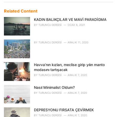
a
t
e
Related Content
g
o
KADIN BALIKÇILAR VE MAVİ PARADİGMA
r
BY
TURUNCU DERGISI
OCAK 6, 2021
i
e
s
:
BY
TURUNCU DERGISI
ARALIK 11, 2020
Havva’nın kızları, meclise girip yılın manto
modasını tartışacak
BY
TURUNCU DERGISI
ARALIK 7, 2020
Nasıl Minimalist Oldum?
BY
TURUNCU DERGISI
ARALIK 7, 2020
DEPRESYONU FIRSATA ÇEVİRMEK
BY
TURUNCU DERGISI
ARALIK 7, 2020