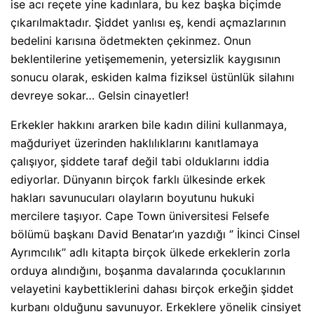
ise acı reçete yine kadınlara, bu kez başka biçimde
çıkarılmaktadır. Şiddet yanlısı eş, kendi açmazlarının
bedelini karısına ödetmekten çekinmez. Onun
beklentilerine yetişememenin, yetersizlik kaygısının
sonucu olarak, eskiden kalma fiziksel üstünlük silahını
devreye sokar… Gelsin cinayetler!
Erkekler hakkını ararken bile kadın dilini kullanmaya,
mağduriyet üzerinden haklılıklarını kanıtlamaya
çalışıyor, şiddete taraf değil tabi olduklarını iddia
ediyorlar. Dünyanın birçok farklı ülkesinde erkek
hakları savunucuları olayların boyutunu hukuki
mercilere taşıyor. Cape Town üniversitesi Felsefe
bölümü başkanı David Benatar’ın yazdığı ‘’ İkinci Cinsel
Ayrımcılık’’ adlı kitapta birçok ülkede erkeklerin zorla
orduya alındığını, boşanma davalarında çocuklarının
velayetini kaybettiklerini dahası birçok erkeğin şiddet
kurbanı olduğunu savunuyor. Erkeklere yönelik cinsiyet