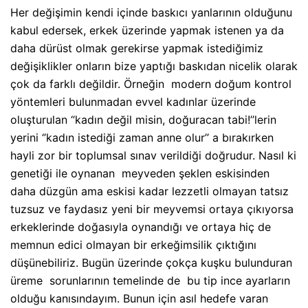
Her değişimin kendi içinde baskıcı yanlarının olduğunu
kabul edersek, erkek üzerinde yapmak istenen ya da
daha dürüst olmak gerekirse yapmak istediğimiz
değişiklikler onların bize yaptığı baskıdan nicelik olarak
çok da farklı değildir. Örneğin
modern doğum kontrol
yöntemleri bulunmadan evvel kadınlar üzerinde
oluşturulan “kadın değil misin, doğuracan tabi!’’lerin
yerini ‘’kadın istediği zaman anne olur’’ a bırakırken
hayli zor bir toplumsal sınav verildiği doğrudur. Nasıl ki
genetiği ile oynanan
meyveden şeklen eskisinden
daha düzgün ama eskisi kadar lezzetli olmayan tatsız
tuzsuz ve faydasız yeni bir meyvemsi ortaya çıkıyorsa
erkeklerinde doğasıyla oynandığı ve ortaya hiç de
memnun edici olmayan bir erkeğimsilik çıktığını
düşünebiliriz. Bugün üzerinde çokça kuşku bulunduran
üreme
sorunlarının temelinde de
bu tip ince ayarların
olduğu kanısındayım. Bunun için asıl hedefe varan