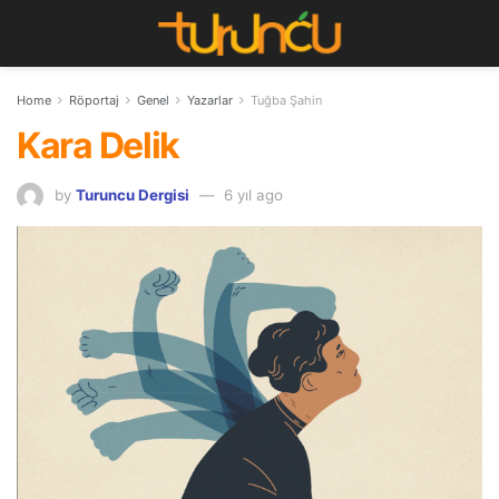
Home
Röportaj
Genel
Yazarlar
Tuğba Şahin
Kara Delik
by
Turuncu Dergisi
6 yıl ago