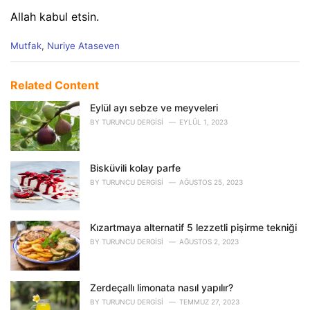
Allah kabul etsin.
C
Mutfak
,
Nuriye Ataseven
a
t
e
Related Content
g
o
Eylül ayı sebze ve meyveleri
r
BY
TURUNCU DERGISI
EYLÜL 1, 2023
i
e
s
Bisküvili kolay parfe
:
BY
TURUNCU DERGISI
AĞUSTOS 25, 2023
Kızartmaya alternatif 5 lezzetli pişirme tekniği
BY
TURUNCU DERGISI
AĞUSTOS 2, 2023
Zerdeçallı limonata nasıl yapılır?
BY
TURUNCU DERGISI
TEMMUZ 27, 2023