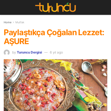
Home
Mutfak
Paylaştıkça Çoğalan Lezzet:
AŞURE
by
Turuncu Dergisi
6 yıl ago