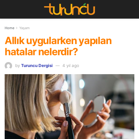
Home
Yaşam
Allık uygularken yapılan
hatalar nelerdir?
by
Turuncu Dergisi
4 yıl ago