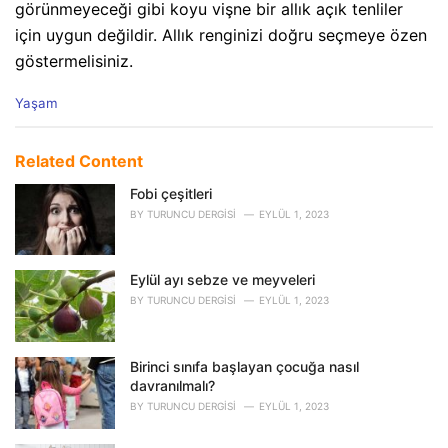
görünmeyeceği gibi koyu vişne bir allık açık tenliler
için uygun değildir. Allık renginizi doğru seçmeye özen
göstermelisiniz.
C
Yaşam
a
t
e
Related Content
g
o
Fobi çeşitleri
r
BY
TURUNCU DERGISI
EYLÜL 1, 2023
i
e
s
Eylül ayı sebze ve meyveleri
:
BY
TURUNCU DERGISI
EYLÜL 1, 2023
Birinci sınıfa başlayan çocuğa nasıl
davranılmalı?
BY
TURUNCU DERGISI
EYLÜL 1, 2023