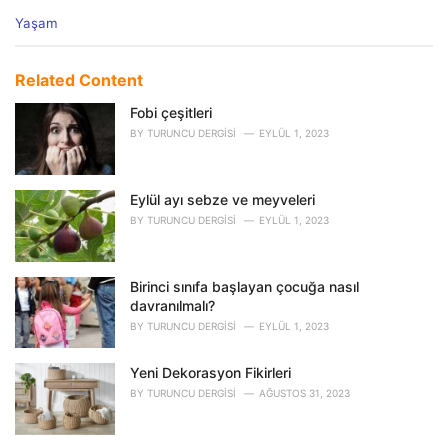
C
Yaşam
a
t
e
Related Content
g
o
Fobi çeşitleri
r
BY
TURUNCU DERGISI
EYLÜL 1, 2023
i
e
s
Eylül ayı sebze ve meyveleri
:
BY
TURUNCU DERGISI
EYLÜL 1, 2023
Birinci sınıfa başlayan çocuğa nasıl
davranılmalı?
BY
TURUNCU DERGISI
EYLÜL 1, 2023
Yeni Dekorasyon Fikirleri
BY
TURUNCU DERGISI
AĞUSTOS 31, 2023