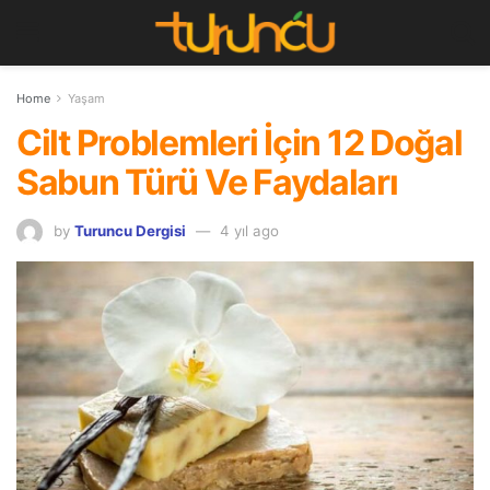
Home
Yaşam
Cilt Problemleri İçin 12 Doğal
Sabun Türü Ve Faydaları
by
Turuncu Dergisi
4 yıl ago