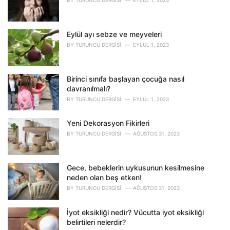
BY
TURUNCU DERGISI
EYLÜL 1, 2023
i
e
s
Eylül ayı sebze ve meyveleri
:
BY
TURUNCU DERGISI
EYLÜL 1, 2023
Birinci sınıfa başlayan çocuğa nasıl
davranılmalı?
BY
TURUNCU DERGISI
EYLÜL 1, 2023
Yeni Dekorasyon Fikirleri
BY
TURUNCU DERGISI
AĞUSTOS 31, 2023
Gece, bebeklerin uykusunun kesilmesine
neden olan beş etken!
BY
TURUNCU DERGISI
AĞUSTOS 31, 2023
İyot eksikliği nedir? Vücutta iyot eksikliği
belirtileri nelerdir?