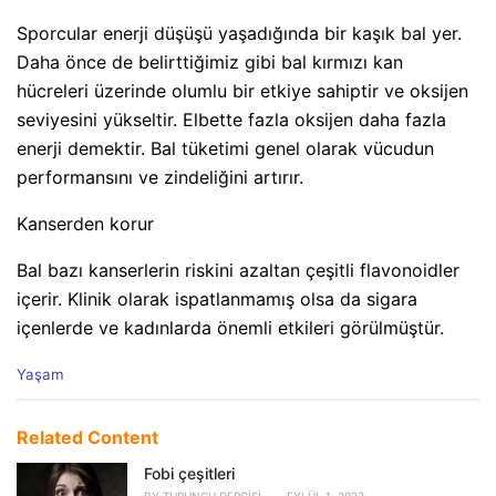
Sporcular enerji düşüşü yaşadığında bir kaşık bal yer.
Daha önce de belirttiğimiz gibi bal kırmızı kan
hücreleri üzerinde olumlu bir etkiye sahiptir ve oksijen
seviyesini yükseltir. Elbette fazla oksijen daha fazla
enerji demektir. Bal tüketimi genel olarak vücudun
performansını ve zindeliğini artırır.
Kanserden korur
Bal bazı kanserlerin riskini azaltan çeşitli flavonoidler
içerir. Klinik olarak ispatlanmamış olsa da sigara
içenlerde ve kadınlarda önemli etkileri görülmüştür.
C
Yaşam
a
t
e
Related Content
g
o
Fobi çeşitleri
r