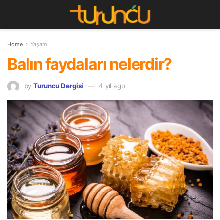
Home
Yaşam
Balın faydaları nelerdir?
by
Turuncu Dergisi
4 yıl ago