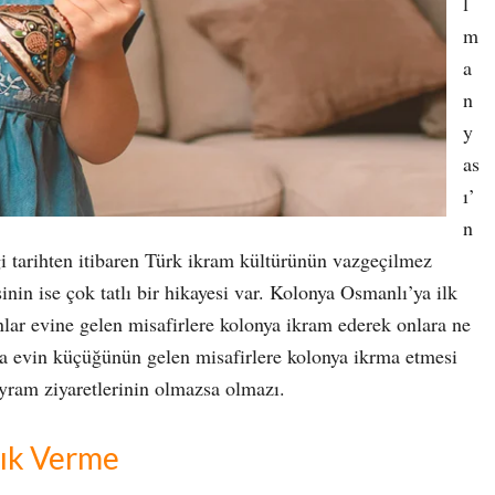
l
m
a
n
y
as
ı’
n
ği tarihten itibaren Türk ikram kültürünün vazgeçilmez
inin ise çok tatlı bir hikayesi var. Kolonya Osmanlı’ya ilk
nlar evine gelen misafirlere kolonya ikram ederek onlara ne
da evin küçüğünün gelen misafirlere kolonya ikrma etmesi
bayram ziyaretlerinin olmazsa olmazı.
lık Verme