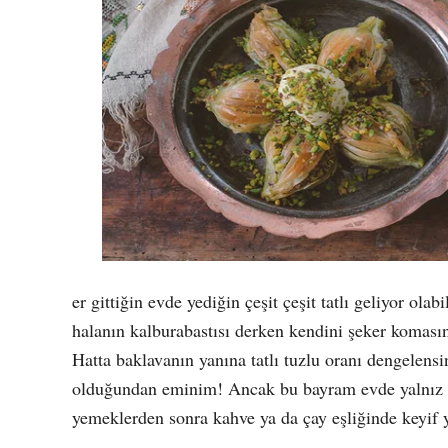
er gittiğin evde yediğin çeşit çeşit tatlı geliyor ola
halanın kalburabastısı derken kendini şeker koması
Hatta baklavanın yanına tatlı tuzlu oranı dengelens
olduğundan eminim! Ancak bu bayram evde yalnız da
yemeklerden sonra kahve ya da çay eşliğinde keyif y