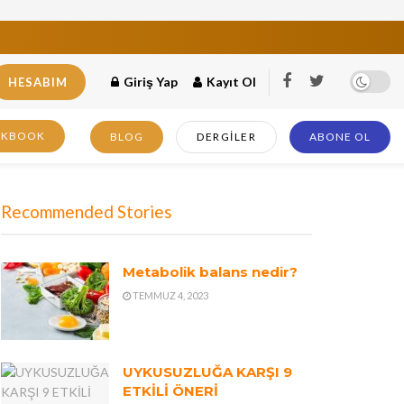
Giriş Yap
Kayıt Ol
HESABIM
OKBOOK
BLOG
DERGILER
ABONE OL
Recommended Stories
Metabolik balans nedir?
TEMMUZ 4, 2023
UYKUSUZLUĞA KARŞI 9
ETKİLİ ÖNERİ