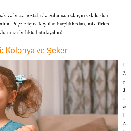
mek ve biraz nostaljiyle gülümsemek için eskilerden
lım. Peçete içine koyulan harçlıklardan, misafirlere
erimizi birlikte hatırlayalım!
i: Kolonya ve Şeker
1
7.
y
ü
z
yı
l
A