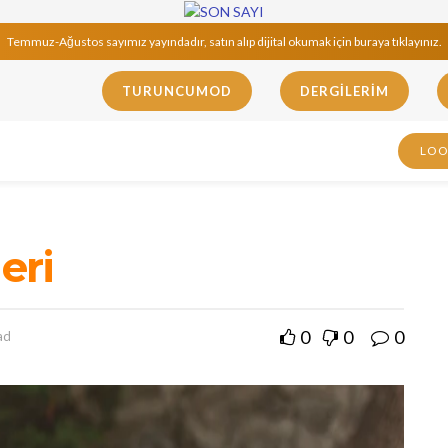
Temmuz-Ağustos sayımız yayındadır, satın alıp dijital okumak için buraya tıklayınız.
TURUNCUMOD
DERGILERIM
LO
eri
0
0
0
ad