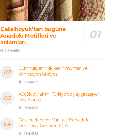
Çatalhöyük’ten bugüne
Anadolu Motifleri ve
anlamları
0 SHARES
Cumhuriyet’in ilk kadın muhtarı ve
bilinmeyen hikâyesi
0 SHARES
Küçük ev’ akımı Türkiye’de yaygınlaşıyor:
Tiny House
0 SHARES
Gezilecek Yerler Var! İşte Kocaeli’de
Görmeniz Gereken 10 Yer
2 SHARES