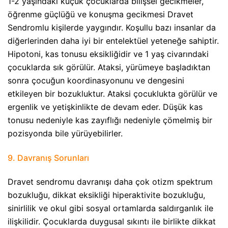
1-2 yaşındaki küçük çocuklarda bilişsel gecikmeler,
öğrenme güçlüğü ve konuşma gecikmesi Dravet
Sendromlu kişilerde yaygındır. Koşullu bazı insanlar da
diğerlerinden daha iyi bir entelektüel yeteneğe sahiptir.
Hipotoni, kas tonusu eksikliğidir ve 1 yaş civarındaki
çocuklarda sık görülür. Ataksi, yürümeye başladıktan
sonra çocuğun koordinasyonunu ve dengesini
etkileyen bir bozukluktur. Ataksi çocuklukta görülür ve
ergenlik ve yetişkinlikte de devam eder. Düşük kas
tonusu nedeniyle kas zayıflığı nedeniyle çömelmiş bir
pozisyonda bile yürüyebilirler.
9. Davranış Sorunları​
Dravet sendromu davranışı daha çok otizm spektrum
bozukluğu, dikkat eksikliği hiperaktivite bozukluğu,
sinirlilik ve okul gibi sosyal ortamlarda saldırganlık ile
ilişkilidir. Çocuklarda duygusal sıkıntı ile birlikte dikkat