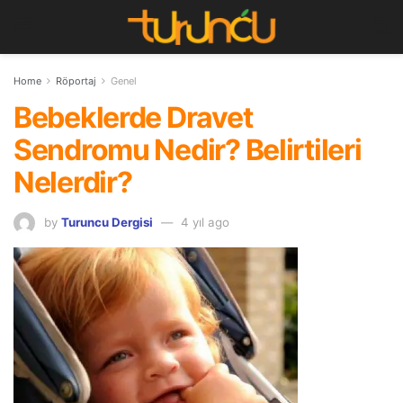
Home
Röportaj
Genel
Bebeklerde Dravet
Sendromu Nedir? Belirtileri
Nelerdir?
by
Turuncu Dergisi
4 yıl ago