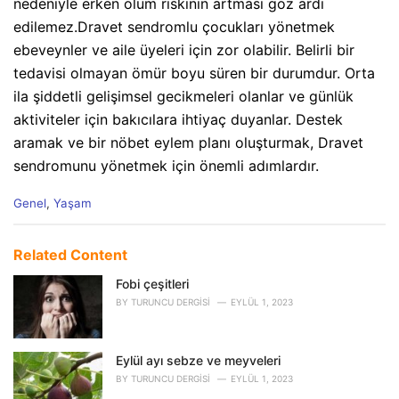
nedeniyle erken ölüm riskinin artması göz ardı
edilemez.
Dravet sendromlu çocukları yönetmek
ebeveynler ve aile üyeleri için zor olabilir. Belirli bir
tedavisi olmayan ömür boyu süren bir durumdur. Orta
ila şiddetli gelişimsel gecikmeleri olanlar ve günlük
aktiviteler için bakıcılara ihtiyaç duyanlar. Destek
aramak ve bir nöbet eylem planı oluşturmak, Dravet
sendromunu yönetmek için önemli adımlardır.
C
Genel
,
Yaşam
a
t
e
Related Content
g
o
Fobi çeşitleri
r
BY
TURUNCU DERGISI
EYLÜL 1, 2023
i
e
s
Eylül ayı sebze ve meyveleri
:
BY
TURUNCU DERGISI
EYLÜL 1, 2023