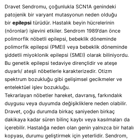
Dravet Sendromu, çoğunlukla SCN1A genindeki
patojenik bir varyant mutasyonun neden olduğu
bir
epilepsi
türüdür. Hastalık beyin hücrelerinin
(nöronlar) işlevini etkiler. Sendrom 1989’dan önce
polimorfik nöbetli epilepsi, bebeklik döneminde
polimorfik epilepsi (PMEI) veya bebeklik döneminde
şiddetli miyoklonik epilepsi (SMEI) olarak biliniyordu.
Bu genetik epilepsi tedaviye dirençlidir ve ateşe
duyarlı/ ateşli nöbetlerle karakterizedir. Otizm
spektrum bozukluğu gibi gelişimsel gecikmeler ve
entelektüel işlev bozukluğu.
Tekrarlayan nöbetler hareket, davranış, farkındalık
duygusu veya duyumda değişikliklere neden olabilir.
Dravet, çoğu durumda birkaç saniyeden birkaç
dakikaya kadar süren bilinç kaybı veya kasılmaları da
içerebilir. Hastalığa neden olan genin yalnızca bir hatalı
kopyası, durumu geliştirmek için yeterlidir. Sendrom,