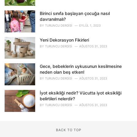
Birinci sınıfa başlayan çocuğa nasıl
davranılmalı?
BY
TURUNCU DERGISI
EYLÜL 1, 2023
Yeni Dekorasyon Fikirleri
BY
TURUNCU DERGISI
AĞUSTOS 31, 2023
Gece, bebeklerin uykusunun kesilmesine
neden olan beş etken!
BY
TURUNCU DERGISI
AĞUSTOS 31, 2023
İyot eksikliği nedir? Vücutta iyot eksikliği
belirtileri nelerdir?
BY
TURUNCU DERGISI
AĞUSTOS 31, 2023
BACK TO TOP