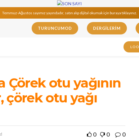
Temmuz-Ağustos sayımız yayındadır, satın alıp dijital okumak için buraya tıklayınız.
TURUNCUMOD
DERGILERIM
LO
a Çörek otu yağının
r, çörek otu yağı
0
0
0
ad