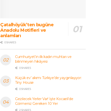
Çatalhöyük’ten bugüne
Anadolu Motifleri ve
anlamları
0 SHARES
Cumhuriyet’in ilk kadın muhtarı ve
bilinmeyen hikâyesi
0 SHARES
Küçük ev’ akımı Türkiye’de yaygınlaşıyor:
Tiny House
0 SHARES
Gezilecek Yerler Var! İşte Kocaeli’de
Görmeniz Gereken 10 Yer
2 SHARES