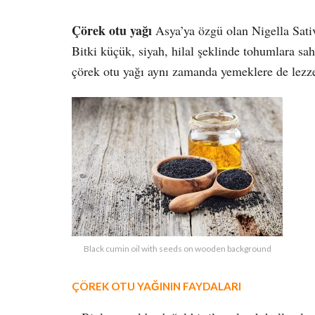
Çörek otu yağı
Asya’ya özgü olan Nigella Sativa
Bitki küçük, siyah, hilal şeklinde tohumlara sah
çörek otu yağı aynı zamanda yemeklere de lezze
Black cumin oil with seeds on wooden background
ÇÖREK OTU YAĞININ FAYDALARI