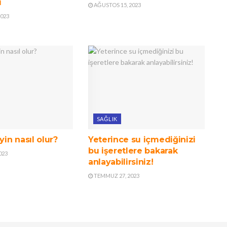
i
AĞUSTOS 15, 2023
2023
SAĞLIK
yin nasıl olur?
Yeterince su içmediğinizi
bu işeretlere bakarak
023
anlayabilirsiniz!
TEMMUZ 27, 2023