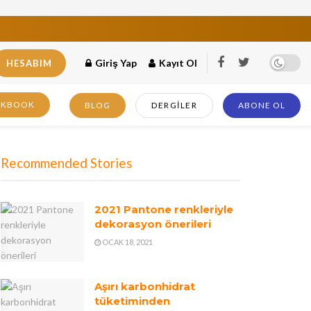
Giriş Yap
Kayıt Ol
HESABIM
OKBOOK
BLOG
DERGILER
ABONE OL
Recommended Stories
2021 Pantone renkleriyle
dekorasyon önerileri
OCAK 18, 2021
Aşırı karbonhidrat
tüketiminden