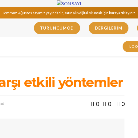
Temmuz-Ağustos sayımız yayındadır, satın alıp dijital okumak için buraya tıklayınız.
TURUNCUMOD
DERGILERIM
LO
rşı etkili yöntemler
0
0
0
ead