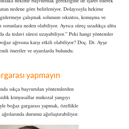
utlaka hekime başvurmak gerektiğine de işaret ederek
yatan nedene göre belirleniyor. Dolayısıyla hekime
ı gidermeye çalışmak solunum sıkıntısı, konuşma ve
 sorunlara neden olabiliyor. Ayrıca süreç uzadıkça altta
da da tedavi süresi uzayabiliyor.” Peki hangi yöntemler
oğaz ağrısına karşı etkili olabiliyor? Doç. Dr. Ayşe
emli öneriler ve uyarılarda bulundu.
gargarası yapmayın
rında sıkça başvurulan yöntemlerden
asidik kimyasallar mukozal yangıyı
eyle boğaz gargarası yapmak, özellikle
ağrılarında durumu ağırlaştırabiliyor.