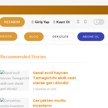
Giriş Yap
Kayıt Ol
HESABIM
OKBOOK
BLOG
DERGILER
ABONE OL
Recommended Stories
Sanal evcil hayvan
Tamagotchi akıllı saat
olarak geri döndü!
HAZIRAN 29, 2021
Gerçekten mutlu
insanların