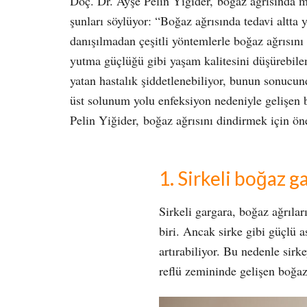
Doç. Dr. Ayşe Pelin Yiğider,
boğaz ağrısında m
şunları söylüyor: “Boğaz ağrısında tedavi altta 
danışılmadan çeşitli yöntemlerle boğaz ağrısın
yutma güçlüğü gibi yaşam kalitesini düşürebilen
yatan hastalık şiddetlenebiliyor, bunun sonucun
üst solunum yolu enfeksiyon nedeniyle gelişen b
Pelin Yiğider,
boğaz ağrısını dindirmek için ön
1. Sirkeli boğaz 
Sirkeli gargara, boğaz ağrıla
biri. Ancak sirke gibi güçlü 
artırabiliyor. Bu nedenle sirk
reflü zemininde gelişen boğaz 