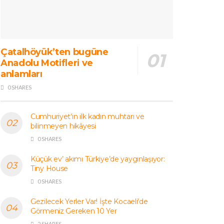
Çatalhöyük’ten bugüne
Anadolu Motifleri ve
anlamları
0 SHARES
Cumhuriyet’in ilk kadın muhtarı ve
bilinmeyen hikâyesi
0 SHARES
Küçük ev’ akımı Türkiye’de yaygınlaşıyor:
Tiny House
0 SHARES
Gezilecek Yerler Var! İşte Kocaeli’de
Görmeniz Gereken 10 Yer
2 SHARES