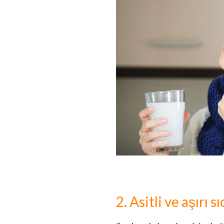
2. Asitli ve aşırı 