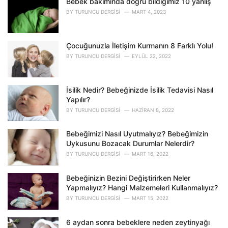
o
Bebek bakımında doğru bildiğimiz 10 yanlış
r
BY
TURUNCU DERGISI
MART 4, 2023
i
e
s
Çocuğunuzla İletişim Kurmanın 8 Farklı Yolu!
:
BY
TURUNCU DERGISI
EYLÜL 22, 2022
İsilik Nedir? Bebeğinizde İsilik Tedavisi Nasıl
Yapılır?
BY
TURUNCU DERGISI
HAZIRAN 8, 2022
Bebeğimizi Nasıl Uyutmalıyız? Bebeğimizin
Uykusunu Bozacak Durumlar Nelerdir?
BY
TURUNCU DERGISI
MART 16, 2022
Bebeğinizin Bezini Değiştirirken Neler
Yapmalıyız? Hangi Malzemeleri Kullanmalıyız?
BY
TURUNCU DERGISI
MART 15, 2022
6 aydan sonra bebeklere neden zeytinyağı