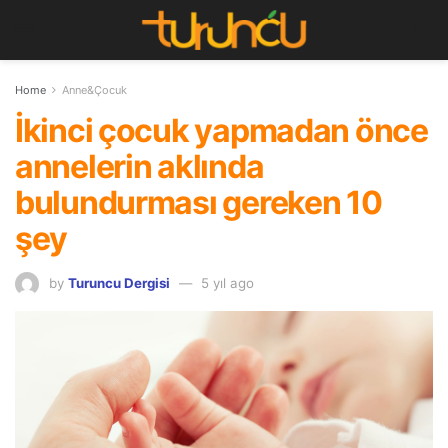
Home
Anne&Çocuk
İkinci çocuk yapmadan önce
annelerin aklında
bulundurması gereken 10
şey
by
Turuncu Dergisi
5 yıl ago