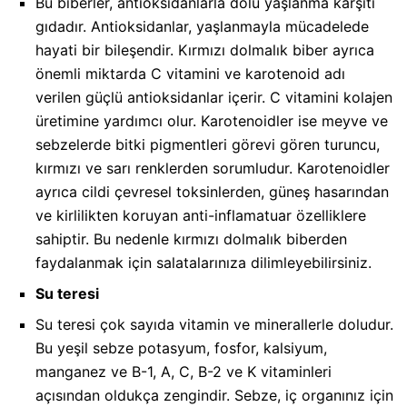
Bu biberler, antioksidanlarla dolu yaşlanma karşıtı
gıdadır. Antioksidanlar, yaşlanmayla mücadelede
hayati bir bileşendir. Kırmızı dolmalık biber ayrıca
önemli miktarda C vitamini ve karotenoid adı
verilen güçlü antioksidanlar içerir. C vitamini kolajen
üretimine yardımcı olur. Karotenoidler ise meyve ve
sebzelerde bitki pigmentleri görevi gören turuncu,
kırmızı ve sarı renklerden sorumludur. Karotenoidler
ayrıca cildi çevresel toksinlerden, güneş hasarından
ve kirlilikten koruyan anti-inflamatuar özelliklere
sahiptir. Bu nedenle kırmızı dolmalık biberden
faydalanmak için salatalarınıza dilimleyebilirsiniz.
Su teresi
Su teresi çok sayıda vitamin ve minerallerle doludur.
Bu yeşil sebze potasyum, fosfor, kalsiyum,
manganez ve B-1, A, C, B-2 ve K vitaminleri
açısından oldukça zengindir. Sebze, iç organınız için