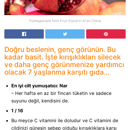
Pomegranate from Fruit Stand in Xi'an China
Doğru beslenin, genç görünün. Bu
kadar basit. İşte kırışıklıkları silecek
ve daha genç görünmenize yardımcı
olacak 7 yaşlanma karşıtı gıda…
En iyi cilt yumuşatıcı: Nar
– Her hafta en az bir fincan tüketin ve sadece
suyunu değil, kendisini de.
1 / 16
Bu meyce C vitamini ile doludur ve C vitamini de
cildinizi güneşin sebep olduğu kırışıklıklara karşı