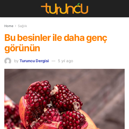
Home
Sağlık
Bu besinler ile daha genç
görünün
by
Turuncu Dergisi
5 yıl ago