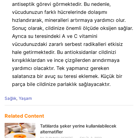
antiseptik görevi görmektedir. Bu nedenle,
vücudunuzun farklı hücrelerinde dolaşımı
hızlandırarak, mineralleri artırmaya yardımcı olur.
Sonuç olarak, cildinize önemli ölçüde oksijen sağlar.
Ayrıca su teresindeki A ve C vitamini
vücudunuzdaki zararlı serbest radikalleri etkisiz
hale getirmektedir. Bu antioksidanlar cildinizi
kırışıklıklardan ve ince çizgilerden arındırmaya
yardımcı olacaktır. Tek yapmanız gereken
salatanıza bir avuç su teresi eklemek. Küçük bir
parça bile cildinize parlaklık sağlayacaktır.
C
Sağlık
,
Yaşam
a
t
e
Related Content
g
o
Tatlılarda şeker yerine kullanılabilecek
r
alternatifler
i