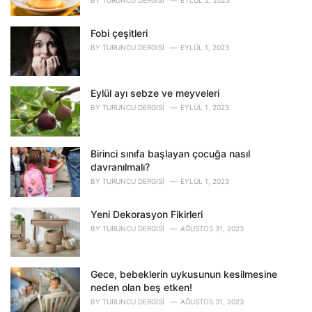
BY
TURUNCU DERGISI
EYLÜL 2, 2023
e
s
Fobi çeşitleri
:
BY
TURUNCU DERGISI
EYLÜL 1, 2023
Eylül ayı sebze ve meyveleri
BY
TURUNCU DERGISI
EYLÜL 1, 2023
Birinci sınıfa başlayan çocuğa nasıl
davranılmalı?
BY
TURUNCU DERGISI
EYLÜL 1, 2023
Yeni Dekorasyon Fikirleri
BY
TURUNCU DERGISI
AĞUSTOS 31, 2023
Gece, bebeklerin uykusunun kesilmesine
neden olan beş etken!
BY
TURUNCU DERGISI
AĞUSTOS 31, 2023