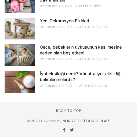
BY
TURUNCU DERGISI
EYLÜL 1, 2023
Yeni Dekorasyon Fikirleri
BY
TURUNCU DERGISI
AĞUSTOS 31, 2023
Gece, bebeklerin uykusunun kesilmesine
neden olan beş etken!
BY
TURUNCU DERGISI
AĞUSTOS 31, 2023
İyot eksikliği nedir? Vücutta iyot eksikliği
belirtileri nelerdir?
BY
TURUNCU DERGISI
AĞUSTOS 31, 2023
BACK TO TOP
© 2020 Powered by
NONSTOP TECHNOLOGIES