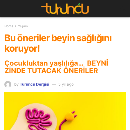
Home
Yaşam
Bu öneriler beyin sağlığını
koruyor!
Çocukluktan yaşlılığa… BEYNİ
ZİNDE TUTACAK ÖNERİLER
by
Turuncu Dergisi
5 yıl ago