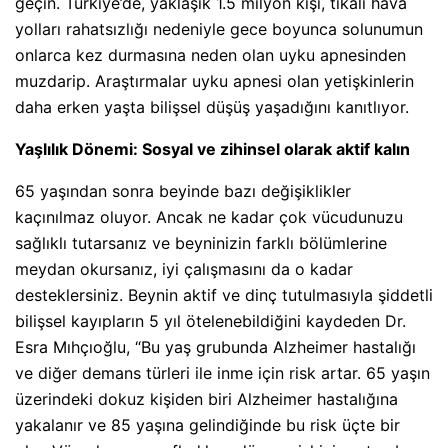
geçin. Türkiye’de, yaklaşık 1.5 milyon kişi, tıkalı hava
yolları rahatsızlığı nedeniyle gece boyunca solunumun
onlarca kez durmasına neden olan uyku apnesinden
muzdarip. Araştırmalar uyku apnesi olan yetişkinlerin
daha erken yaşta bilişsel düşüş yaşadığını kanıtlıyor.
Yaşlılık Dönemi: Sosyal ve zihinsel olarak aktif kalın
65 yaşından sonra beyinde bazı değişiklikler
kaçınılmaz oluyor. Ancak ne kadar çok vücudunuzu
sağlıklı tutarsanız ve beyninizin farklı bölümlerine
meydan okursanız, iyi çalışmasını da o kadar
desteklersiniz. Beynin aktif ve dinç tutulmasıyla şiddetli
bilişsel kayıpların 5 yıl ötelenebildiğini kaydeden Dr.
Esra Mıhçıoğlu, “Bu yaş grubunda Alzheimer hastalığı
ve diğer demans türleri ile inme için risk artar. 65 yaşın
üzerindeki dokuz kişiden biri Alzheimer hastalığına
yakalanır ve 85 yaşına gelindiğinde bu risk üçte bir