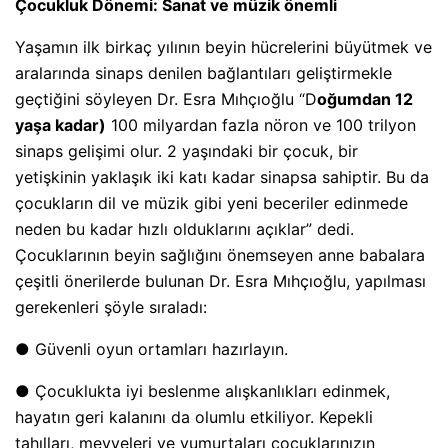
Çocukluk Dönemi: Sanat ve müzik önemli
Yaşamın ilk birkaç yılının beyin hücrelerini büyütmek ve
aralarında sinaps denilen bağlantıları geliştirmekle
geçtiğini söyleyen Dr. Esra Mıhçıoğlu “D
oğumdan 12
yaşa kadar)
100 milyardan fazla nöron ve 100 trilyon
sinaps gelişimi olur. 2 yaşındaki bir çocuk, bir
yetişkinin yaklaşık iki katı kadar sinapsa sahiptir. Bu da
çocukların dil ve müzik gibi yeni beceriler edinmede
neden bu kadar hızlı olduklarını açıklar” dedi.
Çocuklarının beyin sağlığını önemseyen anne babalara
çeşitli önerilerde bulunan Dr. Esra Mıhçıoğlu, yapılması
gerekenleri şöyle sıraladı:
● Güvenli oyun ortamları hazırlayın.
● Çocuklukta iyi beslenme alışkanlıkları edinmek,
hayatın geri kalanını da olumlu etkiliyor. Kepekli
tahılları, meyveleri ve yumurtaları çocuklarınızın