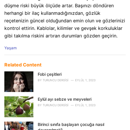
düşme riski büyük ölçüde artar. Başınızı döndüren
herhangi bir ilaç kullanmadığınızdan, gözlük
reçetenizin güncel olduğundan emin olun ve gözlerinizi
kontrol ettirin. Kablolar, kilimler ve gevşek korkuluklar
gibi takılma riskini artıran durumları gözden geçirin.
C
Yaşam
a
t
e
Related Content
g
o
Fobi çeşitleri
r
BY
TURUNCU DERGISI
EYLÜL 1, 2023
i
e
s
Eylül ayı sebze ve meyveleri
:
BY
TURUNCU DERGISI
EYLÜL 1, 2023
Birinci sınıfa başlayan çocuğa nasıl
davranılmalı?