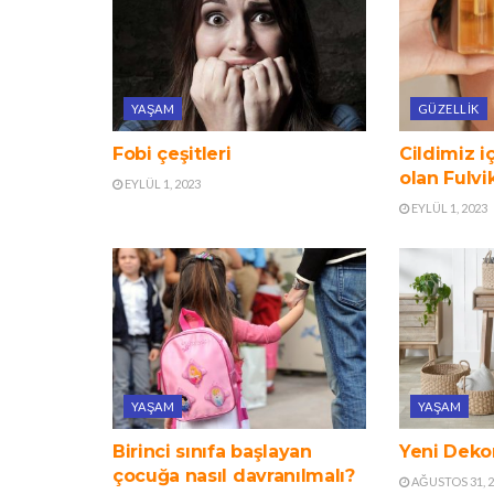
YAŞAM
GÜZELLIK
Fobi çeşitleri
Cildimiz i
olan Fulvi
EYLÜL 1, 2023
EYLÜL 1, 2023
YAŞAM
YAŞAM
Birinci sınıfa başlayan
Yeni Dekor
çocuğa nasıl davranılmalı?
AĞUSTOS 31, 