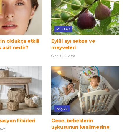
MUTFAK
çin oldukça etkili
Eylül ayı sebze ve
k asit nedir?
meyveleri
EYLÜL 1, 2023
YAŞAM
asyon Fikirleri
Gece, bebeklerin
uykusunun kesilmesine
2023