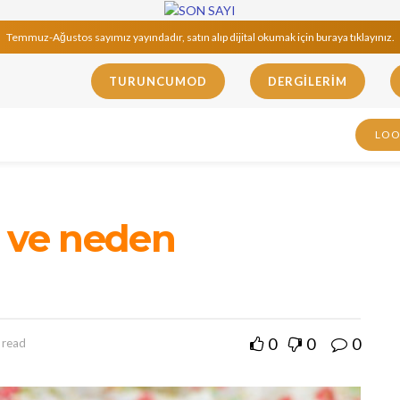
Temmuz-Ağustos sayımız yayındadır, satın alıp dijital okumak için buraya tıklayınız.
TURUNCUMOD
DERGILERIM
LO
r ve neden
0
0
0
 read