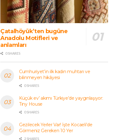
Çatalhöyük’ten bugüne
Anadolu Motifleri ve
anlamları
0 SHARES
Cumhuriyet’in ilk kadın muhtarı ve
bilinmeyen hikâyesi
0 SHARES
Küçük ev’ akımı Türkiye’de yaygınlaşıyor:
Tiny House
0 SHARES
Gezilecek Yerler Var! İşte Kocaeli’de
Görmeniz Gereken 10 Yer
2 SHARES