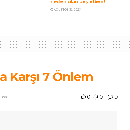
neden olan beş etken!
AĞUSTOS 31, 2023
a Karşı 7 Önlem
0
0
0
 read