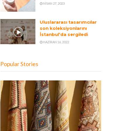
NISAN 27, 2023
Uluslararası tasarımcılar
son koleksiyonlarını
İstanbul’da sergiledi
HAZIRAN 16, 2022
Popular Stories