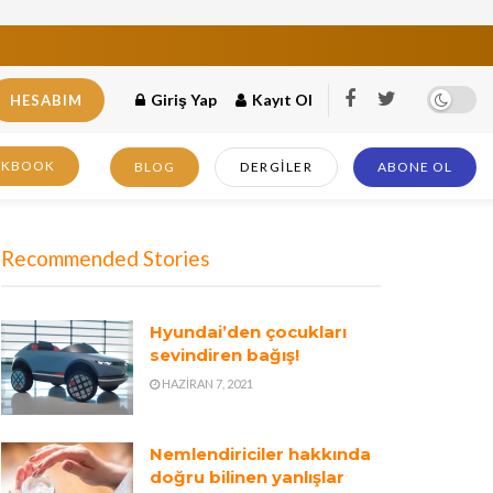
Giriş Yap
Kayıt Ol
HESABIM
OKBOOK
BLOG
DERGILER
ABONE OL
Recommended Stories
Hyundai’den çocukları
sevindiren bağış!
HAZIRAN 7, 2021
Nemlendiriciler hakkında
doğru bilinen yanlışlar