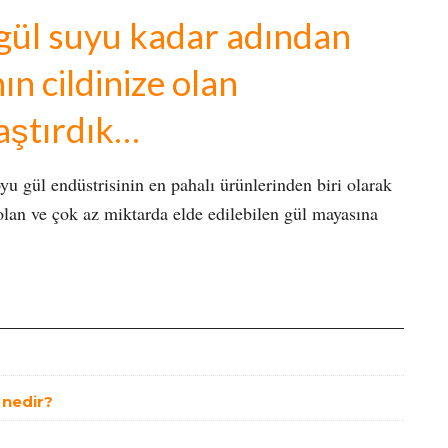
gül suyu kadar adından
ın cildinize olan
raştırdık…
u gül endüstrisinin en pahalı ürünlerinden biri olarak
 olan ve çok az miktarda elde edilebilen gül mayasına
.
t nedir?