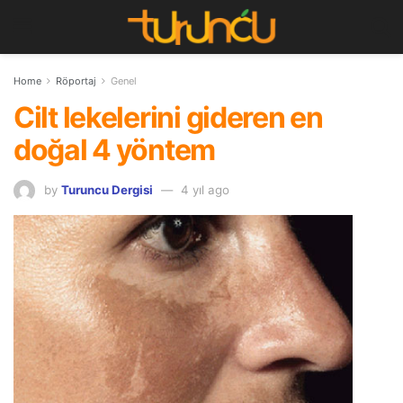
Home
Röportaj
Genel
Cilt lekelerini gideren en
doğal 4 yöntem
by
Turuncu Dergisi
4 yıl ago