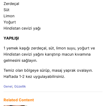
Zerdeçal
Süt
Limon
Yoğurt
Hindistan cevizi yağı
YAPILIŞI
1 yemek kaşığı zerdeçal, süt, limon suyu, yoğurt ve
Hindistan cevizi yağını karıştırıp macun kıvamına
gelmesini sağlayın.
Temiz olan bölgeye sürüp, masaj yaprak ovalayın.
Haftada 1-2 kez uygulayabilirsiniz.
C
Genel
,
Güzellik
a
t
e
Related Content
g