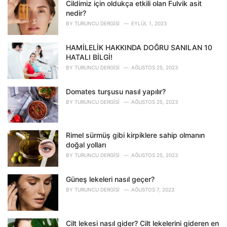
o
Cildimiz için oldukça etkili olan Fulvik asit
r
nedir?
i
BY
TURUNCU DERGISI
EYLÜL 1, 2023
e
s
HAMİLELİK HAKKINDA DOĞRU SANILAN 10
:
HATALI BİLGİ!
BY
TURUNCU DERGISI
AĞUSTOS 25, 2023
Domates turşusu nasıl yapılır?
BY
TURUNCU DERGISI
AĞUSTOS 25, 2023
Rimel sürmüş gibi kirpiklere sahip olmanın
doğal yolları
BY
TURUNCU DERGISI
AĞUSTOS 25, 2023
Güneş lekeleri nasıl geçer?
BY
TURUNCU DERGISI
AĞUSTOS 7, 2023
Cilt lekesi nasıl gider? Cilt lekelerini gideren en