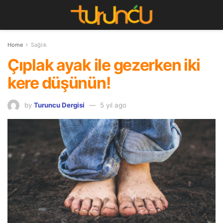
Home
Sağlık
Çıplak ayak ile gezerken iki
kere düşünün!
by
Turuncu Dergisi
5 yıl ago