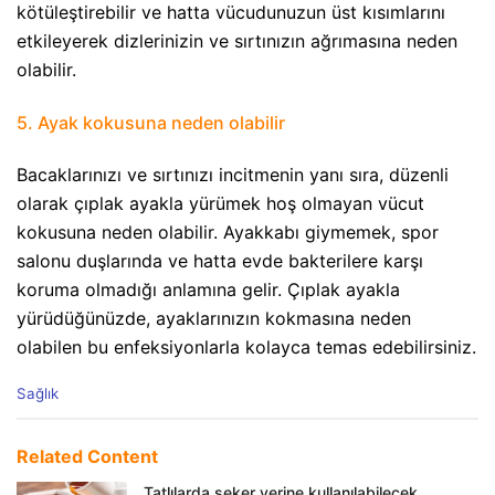
kötüleştirebilir ve hatta vücudunuzun üst kısımlarını
etkileyerek dizlerinizin ve sırtınızın ağrımasına neden
olabilir.
5. Ayak kokusuna neden olabilir
Bacaklarınızı ve sırtınızı incitmenin yanı sıra, düzenli
olarak çıplak ayakla yürümek hoş olmayan vücut
kokusuna neden olabilir. Ayakkabı giymemek, spor
salonu duşlarında ve hatta evde bakterilere karşı
koruma olmadığı anlamına gelir. Çıplak ayakla
yürüdüğünüzde, ayaklarınızın kokmasına neden
olabilen bu enfeksiyonlarla kolayca temas edebilirsiniz.
C
Sağlık
a
t
e
Related Content
g
o
Tatlılarda şeker yerine kullanılabilecek