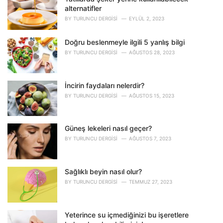
r
alternatifler
i
BY
TURUNCU DERGISI
EYLÜL 2, 2023
e
s
Doğru beslenmeyle ilgili 5 yanlış bilgi
:
BY
TURUNCU DERGISI
AĞUSTOS 28, 2023
İncirin faydaları nelerdir?
BY
TURUNCU DERGISI
AĞUSTOS 15, 2023
Güneş lekeleri nasıl geçer?
BY
TURUNCU DERGISI
AĞUSTOS 7, 2023
Sağlıklı beyin nasıl olur?
BY
TURUNCU DERGISI
TEMMUZ 27, 2023
Yeterince su içmediğinizi bu işeretlere