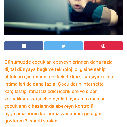
Günümüzde çocuklar, ebeveynlerinden daha fazla
dijital dünyaya bağlı ve teknoloji bilgisine sahip
oldukları için online tehlikelerle karşı karşıya kalma
ihtimalleri de daha fazla. Çocukların internette
karşılaştığı rahatsız edici içeriklere ve siber
zorbalıklara karşı ebeveynleri uyaran uzmanlar,
çocukların cihazlarında ebeveyn kontrolü
uygulamalarının kullanma zamanının geldiğini
gösteren 7 işareti sıraladı.