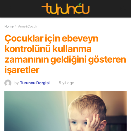
Home
Anne&Çocuk
Çocuklar için ebeveyn
kontrolünü kullanma
zamanının geldiğini gösteren
işaretler
by
Turuncu Dergisi
5 yıl ago