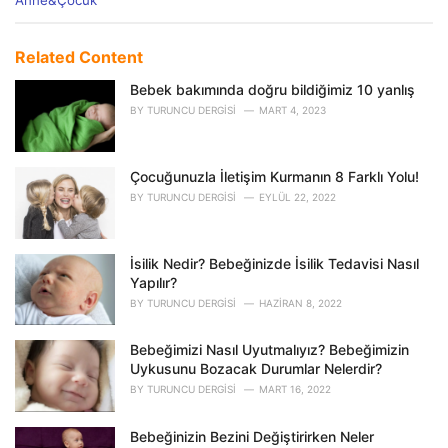
Anne&Çocuk
a
t
e
Related Content
g
o
Bebek bakımında doğru bildiğimiz 10 yanlış
r
BY
TURUNCU DERGISI
MART 4, 2023
i
e
s
Çocuğunuzla İletişim Kurmanın 8 Farklı Yolu!
:
BY
TURUNCU DERGISI
EYLÜL 22, 2022
İsilik Nedir? Bebeğinizde İsilik Tedavisi Nasıl
Yapılır?
BY
TURUNCU DERGISI
HAZIRAN 8, 2022
Bebeğimizi Nasıl Uyutmalıyız? Bebeğimizin
Uykusunu Bozacak Durumlar Nelerdir?
BY
TURUNCU DERGISI
MART 16, 2022
Bebeğinizin Bezini Değiştirirken Neler