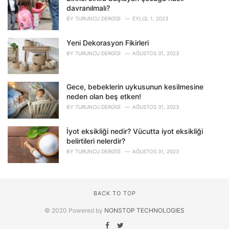
davranılmalı?
BY
TURUNCU DERGISI
EYLÜL 1, 2023
Yeni Dekorasyon Fikirleri
BY
TURUNCU DERGISI
AĞUSTOS 31, 2023
Gece, bebeklerin uykusunun kesilmesine
neden olan beş etken!
BY
TURUNCU DERGISI
AĞUSTOS 31, 2023
İyot eksikliği nedir? Vücutta iyot eksikliği
belirtileri nelerdir?
BY
TURUNCU DERGISI
AĞUSTOS 31, 2023
BACK TO TOP
© 2020 Powered by
NONSTOP TECHNOLOGIES