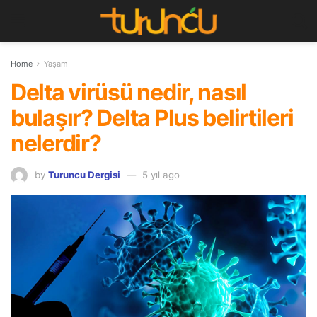
Home
Yaşam
Delta virüsü nedir, nasıl
bulaşır? Delta Plus belirtileri
nelerdir?
by
Turuncu Dergisi
5 yıl ago