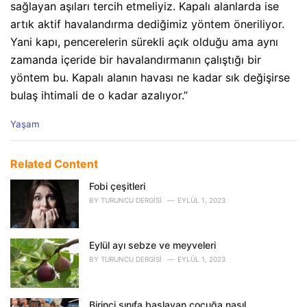
sağlayan aşıları tercih etmeliyiz. Kapalı alanlarda ise
artık aktif havalandırma dediğimiz yöntem öneriliyor.
Yani kapı, pencerelerin sürekli açık olduğu ama aynı
zamanda içeride bir havalandırmanın çalıştığı bir
yöntem bu. Kapalı alanın havası ne kadar sık değişirse
bulaş ihtimali de o kadar azalıyor.”
C
Yaşam
a
t
e
Related Content
g
o
Fobi çeşitleri
r
BY
TURUNCU DERGISI
EYLÜL 1, 2023
i
e
s
Eylül ayı sebze ve meyveleri
:
BY
TURUNCU DERGISI
EYLÜL 1, 2023
Birinci sınıfa başlayan çocuğa nasıl