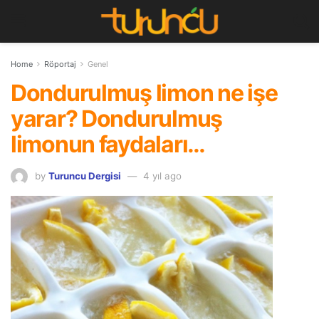
Home
Röportaj
Genel
Dondurulmuş limon ne işe
yarar? Dondurulmuş
limonun faydaları…
by
Turuncu Dergisi
4 yıl ago