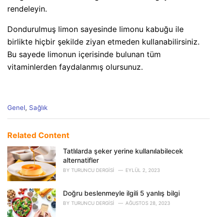
rendeleyin.
Dondurulmuş limon sayesinde limonu kabuğu ile
birlikte hiçbir şekilde ziyan etmeden kullanabilirsiniz.
Bu sayede limonun içerisinde bulunan tüm
vitaminlerden faydalanmış olursunuz.
C
Genel
,
Sağlık
a
t
e
Related Content
g
o
Tatlılarda şeker yerine kullanılabilecek
r
alternatifler
i
BY
TURUNCU DERGISI
EYLÜL 2, 2023
e
s
Doğru beslenmeyle ilgili 5 yanlış bilgi
:
BY
TURUNCU DERGISI
AĞUSTOS 28, 2023