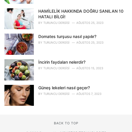
HAMİLELİK HAKKINDA DOĞRU SANILAN 10
HATALI BİLGİ!
BY
TURUNCU DERGISI
AĞUSTOS 25, 2023
Domates turşusu nasıl yapılır?
BY
TURUNCU DERGISI
AĞUSTOS 25, 2023
İncirin faydaları nelerdir?
BY
TURUNCU DERGISI
AĞUSTOS 15, 2023
Güneş lekeleri nasıl geçer?
BY
TURUNCU DERGISI
AĞUSTOS 7, 2023
BACK TO TOP