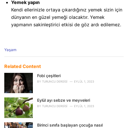
Yemek yapın
Kendi ellerinizle ortaya çıkardığınız yemek sizin için
dünyanın en güzel yemeği olacaktır. Yemek
yapmanın sakinleştirici etkisi de göz ardı edilemez.
C
Yaşam
a
t
e
Related Content
g
o
Fobi çeşitleri
r
BY
TURUNCU DERGISI
EYLÜL 1, 2023
i
e
s
Eylül ayı sebze ve meyveleri
:
BY
TURUNCU DERGISI
EYLÜL 1, 2023
Birinci sınıfa başlayan çocuğa nasıl