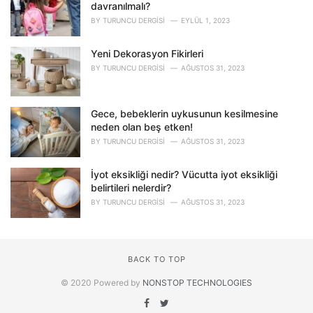
davranılmalı?
BY
TURUNCU DERGISI
EYLÜL 1, 2023
Yeni Dekorasyon Fikirleri
BY
TURUNCU DERGISI
AĞUSTOS 31, 2023
Gece, bebeklerin uykusunun kesilmesine
neden olan beş etken!
BY
TURUNCU DERGISI
AĞUSTOS 31, 2023
İyot eksikliği nedir? Vücutta iyot eksikliği
belirtileri nelerdir?
BY
TURUNCU DERGISI
AĞUSTOS 31, 2023
BACK TO TOP
© 2020 Powered by
NONSTOP TECHNOLOGIES