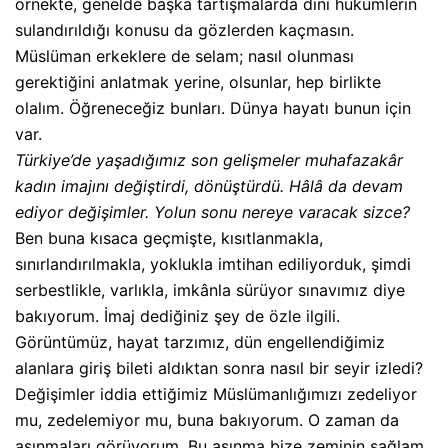
örnekte, genelde başka tartışmalarda dini hükümlerin
sulandırıldığı konusu da gözlerden kaçmasın.
Müslüman erkeklere de selam; nasıl olunması
gerektiğini anlatmak yerine, olsunlar, hep birlikte
olalım. Öğreneceğiz bunları. Dünya hayatı bunun için
var.
Türkiye’de yaşadığımız son gelişmeler muhafazakâr
kadın imajını değiştirdi, dönüştürdü. Hâlâ da devam
ediyor değişimler. Yolun sonu nereye varacak sizce?
Ben buna kısaca geçmişte, kısıtlanmakla,
sınırlandırılmakla, yoklukla imtihan ediliyorduk, şimdi
serbestlikle, varlıkla, imkânla sürüyor sınavımız diye
bakıyorum. İmaj dediğiniz şey de özle ilgili.
Görüntümüz, hayat tarzımız, dün engellendiğimiz
alanlara giriş bileti aldıktan sonra nasıl bir seyir izledi?
Değişimler iddia ettiğimiz Müslümanlığımızı zedeliyor
mu, zedelemiyor mu, buna bakıyorum. O zaman da
aşınmaları görüyorum. Bu aşınma bize zeminin sağlam