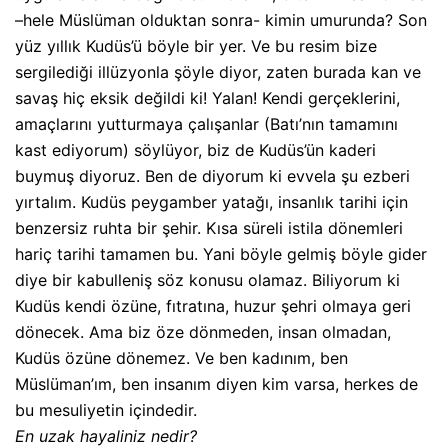
–hele Müslüman olduktan sonra- kimin umurunda? Son
yüz yıllık Kudüs’ü böyle bir yer. Ve bu resim bize
sergilediği illüzyonla şöyle diyor, zaten burada kan ve
savaş hiç eksik değildi ki! Yalan! Kendi gerçeklerini,
amaçlarını yutturmaya çalışanlar (Batı’nın tamamını
kast ediyorum) söylüyor, biz de Kudüs’ün kaderi
buymuş diyoruz. Ben de diyorum ki evvela şu ezberi
yırtalım. Kudüs peygamber yatağı, insanlık tarihi için
benzersiz ruhta bir şehir. Kısa süreli istila dönemleri
hariç tarihi tamamen bu. Yani böyle gelmiş böyle gider
diye bir kabulleniş söz konusu olamaz. Biliyorum ki
Kudüs kendi özüne, fıtratına, huzur şehri olmaya geri
dönecek. Ama biz öze dönmeden, insan olmadan,
Kudüs özüne dönemez. Ve ben kadınım, ben
Müslüman’ım, ben insanım diyen kim varsa, herkes de
bu mesuliyetin içindedir.
En uzak hayaliniz nedir?