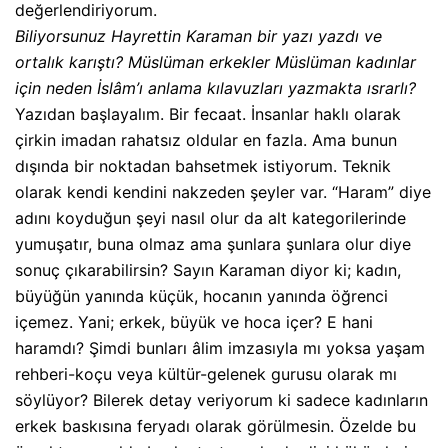
değerlendiriyorum.
Biliyorsunuz Hayrettin Karaman bir yazı yazdı ve
ortalık karıştı? Müslüman erkekler Müslüman kadınlar
için neden İslâm’ı anlama kılavuzları yazmakta ısrarlı?
Yazıdan başlayalım. Bir fecaat. İnsanlar haklı olarak
çirkin imadan rahatsız oldular en fazla. Ama bunun
dışında bir noktadan bahsetmek istiyorum. Teknik
olarak kendi kendini nakzeden şeyler var. “Haram” diye
adını koyduğun şeyi nasıl olur da alt kategorilerinde
yumuşatır, buna olmaz ama şunlara şunlara olur diye
sonuç çıkarabilirsin? Sayın Karaman diyor ki; kadın,
büyüğün yanında küçük, hocanın yanında öğrenci
içemez. Yani; erkek, büyük ve hoca içer? E hani
haramdı? Şimdi bunları âlim imzasıyla mı yoksa yaşam
rehberi-koçu veya kültür-gelenek gurusu olarak mı
söylüyor? Bilerek detay veriyorum ki sadece kadınların
erkek baskısına feryadı olarak görülmesin. Özelde bu