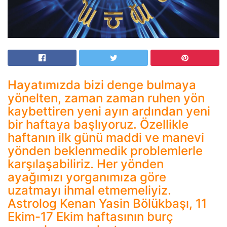
Hayatımızda bizi denge bulmaya
yönelten, zaman zaman ruhen yön
kaybettiren yeni ayın ardından yeni
bir haftaya başlıyoruz. Özellikle
haftanın ilk günü maddi ve manevi
yönden beklenmedik problemlerle
karşılaşabiliriz. Her yönden
ayağımızı yorganımıza göre
uzatmayı ihmal etmemeliyiz.
Astrolog Kenan Yasin Bölükbaşı, 11
Ekim-17 Ekim haftasının burç