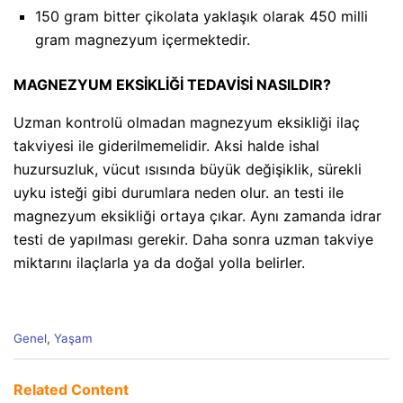
150 gram bitter çikolata yaklaşık olarak 450 milli
gram magnezyum içermektedir.
MAGNEZYUM EKSİKLİĞİ TEDAVİSİ NASILDIR?
Uzman kontrolü olmadan magnezyum eksikliği ilaç
takviyesi ile giderilmemelidir. Aksi halde ishal
huzursuzluk, vücut ısısında büyük değişiklik, sürekli
uyku isteği gibi durumlara neden olur. an testi ile
magnezyum eksikliği ortaya çıkar. Aynı zamanda idrar
testi de yapılması gerekir. Daha sonra uzman takviye
miktarını ilaçlarla ya da doğal yolla belirler.
C
Genel
,
Yaşam
a
t
e
Related Content
g