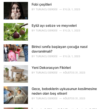
o
Fobi çeşitleri
r
BY
TURUNCU DERGISI
EYLÜL 1, 2023
i
e
s
Eylül ayı sebze ve meyveleri
:
BY
TURUNCU DERGISI
EYLÜL 1, 2023
Birinci sınıfa başlayan çocuğa nasıl
davranılmalı?
BY
TURUNCU DERGISI
EYLÜL 1, 2023
Yeni Dekorasyon Fikirleri
BY
TURUNCU DERGISI
AĞUSTOS 31, 2023
Gece, bebeklerin uykusunun kesilmesine
neden olan beş etken!
BY
TURUNCU DERGISI
AĞUSTOS 31, 2023