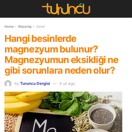
Home
Röportaj
Genel
Hangi besinlerde
magnezyum bulunur?
Magnezyumun eksikliği ne
gibi sorunlara neden olur?
by
Turuncu Dergisi
4 yıl ago